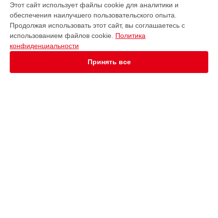
Этот сайт использует файлы cookie для аналитики и
обеспечения наилучшего пользовательского опыта.
Варочная панель
Продолжая использовать этот сайт, вы соглашаетесь с
Водонагреватель
использованием файлов cookie.
Политика
Духовой шкаф
конфиденциальности
Кофемашина
Кухонная плита
Принять все
Микроволновая печь
Парогенератор
Посудомоечная машина
Стиральная машина
Холодильник
Сушильная машина
СТРАНИЦЫ
Цены
Гарантия
Доставка
Контакты
Карта сайта