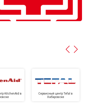
тр KitchenAid в
Сервисный центр Tefal в
Сервисный це
ровске
Хабаровске
Хаба