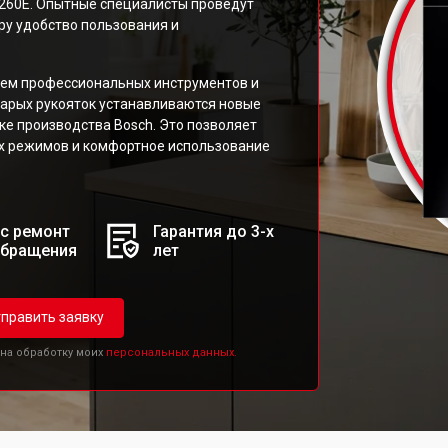
260E. Опытные специалисты проведут
ру удобство пользования и
ием профессиональных инструментов и
арых рукояток устанавливаются новые
е производства Bosch. Это позволяет
х режимов и комфортное использование
с ремонт
Гарантия до 3-х
обращения
лет
править заявку
 на обработку моих
персональных данных.