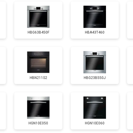
HBG63B450F
HBA43T460
HBN211S2
HBG23B550J
HGN10E050
HGN10E060