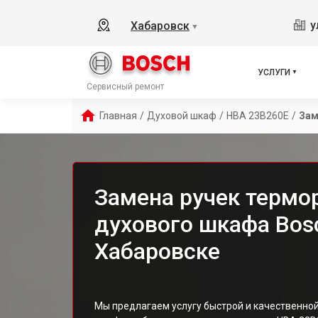
у
Хабаровск
▼
УСЛУГИ
Сервисный ремонт
Главная
/
Духовой шкаф
/
HBA 23B260E
/
Зам
Замена ручек термо
духового шкафа Bos
Хабаровске
Мы предлагаем услугу быстрой и качественно