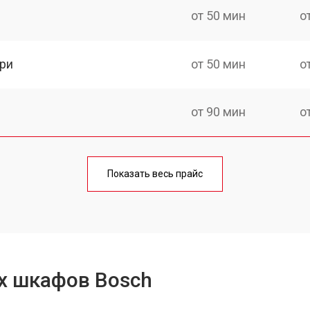
от 50 мин
о
ри
от 50 мин
о
от 90 мин
о
от 60 мин
о
Показать весь прайс
от 80 мин
о
от 50 мин
о
х шкафов Bosch
от 120 мин
о