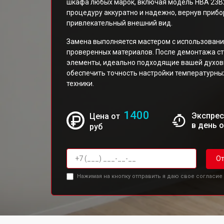
шкафа любых марок, включая модель HBA 23B
процедуру аккуратно и надежно, вернув прибо
привлекательный внешний вид.
Замена выполняется мастером с использован
проверенных материалов. После демонтажа ст
элементы, идеально подходящие вашей духовк
обеспечить точность настройки температурны
техники.
1400
Экспрес
Цена от
в день 
руб
От
Нажимая на кнопку отправить я даю свое согласие