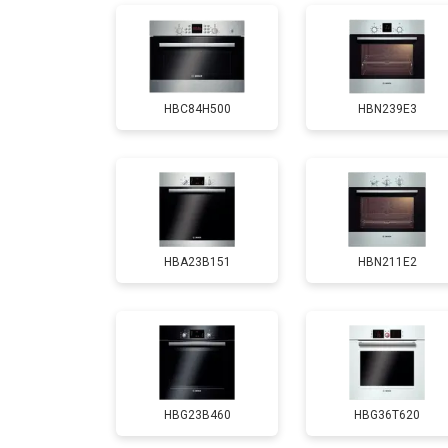
HBC84H500
HBN239E3
HBA23B151
HBN211E2
HBG23B460
HBG36T620