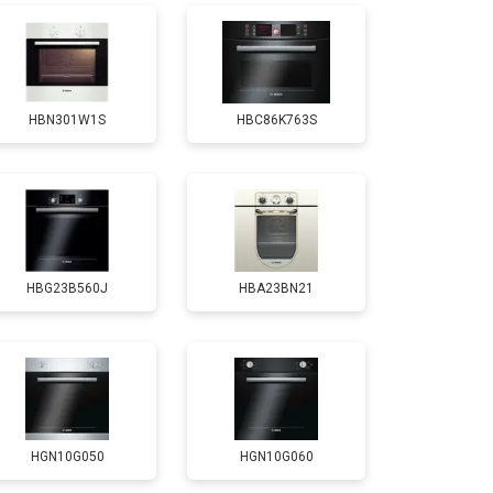
HBN301W1S
HBC86K763S
HBG23B560J
HBA23BN21
HGN10G050
HGN10G060