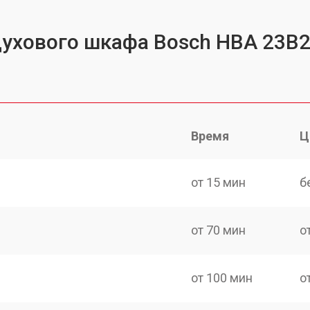
духового шкафа Bosch HBA 23B
Время
Ц
от 15 мин
б
от 70 мин
о
от 100 мин
о