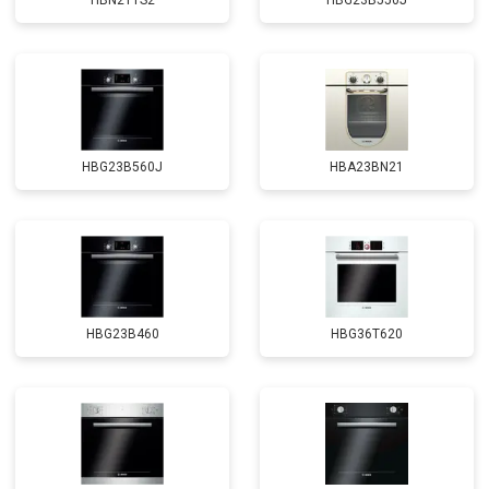
HBN211S2
HBG23B550J
HBG23B560J
HBA23BN21
HBG23B460
HBG36T620