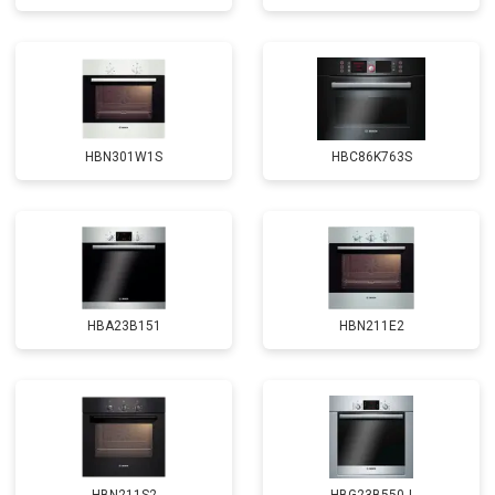
HBN301W1S
HBC86K763S
HBA23B151
HBN211E2