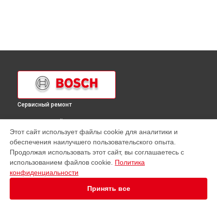
Сервисный ремонт
ВЫБЕРИ СВОЙ ГОРОД
Этот сайт использует файлы cookie для аналитики и
Замена термодатчика духового шкафа HBA 23RN61 Bosch
обеспечения наилучшего пользовательского опыта.
в
Краснодаре
Продолжая использовать этот сайт, вы соглашаетесь с
Замена термодатчика духового шкафа HBA 23RN61 Bosch
использованием файлов cookie.
Политика
в
Ростове-на-Дону
конфиденциальности
Замена термодатчика духового шкафа HBA 23RN61 Bosch
в
Нижнем Новгороде
Принять все
Замена термодатчика духового шкафа HBA 23RN61 Bosch
в
Новосибирске
Замена термодатчика духового шкафа HBA 23RN61 Bosch