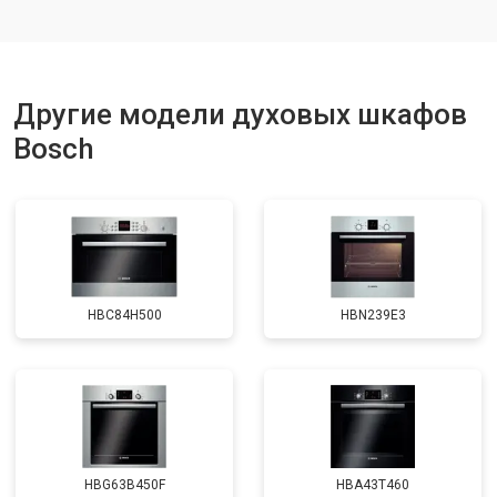
Другие модели духовых шкафов
Bosch
HBC84H500
HBN239E3
HBG63B450F
HBA43T460