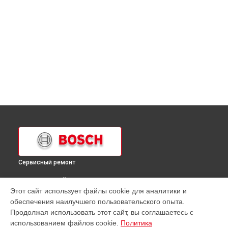
Сервисный ремонт
ВЫБЕРИ СВОЙ ГОРОД
Этот сайт использует файлы cookie для аналитики и
Ремонт механизма открывания двери духового шкафа
обеспечения наилучшего пользовательского опыта.
HBA 34B550 Bosch в
Краснодаре
Продолжая использовать этот сайт, вы соглашаетесь с
Ремонт механизма открывания двери духового шкафа
использованием файлов cookie.
Политика
HBA 34B550 Bosch в
Ростове-на-Дону