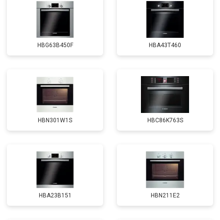
HBG63B450F
HBA43T460
HBN301W1S
HBC86K763S
HBA23B151
HBN211E2