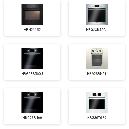
HBN211S2
HBG23B550J
HBG23B560J
HBA23BN21
HBG23B460
HBG36T620