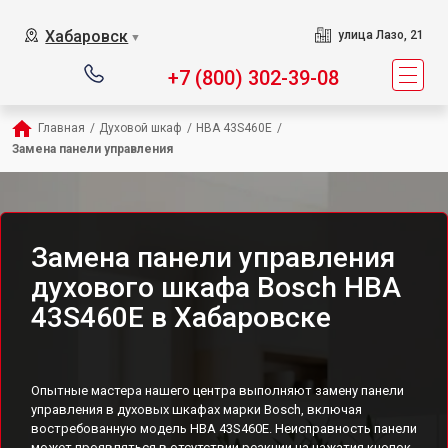
Хабаровск
улица Лазо, 21
▼
+7 (800) 302-39-08
Главная
/
Духовой шкаф
/
HBA 43S460E
/
Замена панели управления
Замена панели управления
духового шкафа Bosch HBA
43S460E в Хабаровске
Опытные мастера нашего центра выполняют замену панели
управления в духовых шкафах марки Bosch, включая
востребованную модель HBA 43S460E. Неисправность панели
может проявляться в отсутствии реакции на нажатия кнопок,