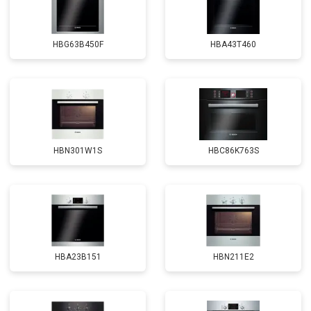
HBG63B450F
HBA43T460
HBN301W1S
HBC86K763S
HBA23B151
HBN211E2