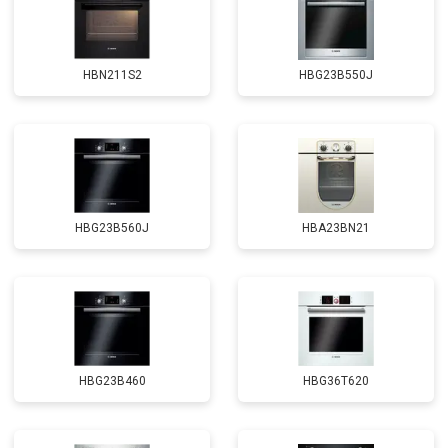
HBN211S2
HBG23B550J
HBG23B560J
HBA23BN21
HBG23B460
HBG36T620