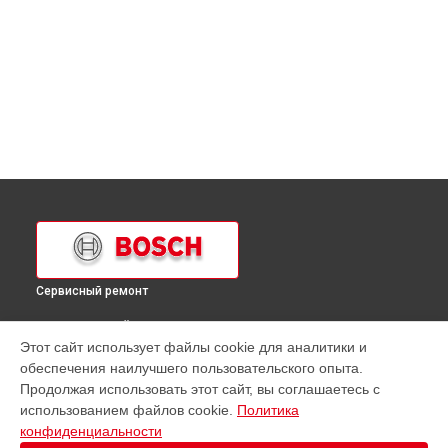
Сервисный ремонт
ВЫБЕРИ СВОЙ ГОРОД
Этот сайт использует файлы cookie для аналитики и
Замена панели управления духового шкафа HBA 43S460E
обеспечения наилучшего пользовательского опыта.
Bosch в
Краснодаре
Продолжая использовать этот сайт, вы соглашаетесь с
Замена панели управления духового шкафа HBA 43S460E
использованием файлов cookie.
Политика
Bosch в
Ростове-на-Дону
конфиденциальности
Замена панели управления духового шкафа HBA 43S460E