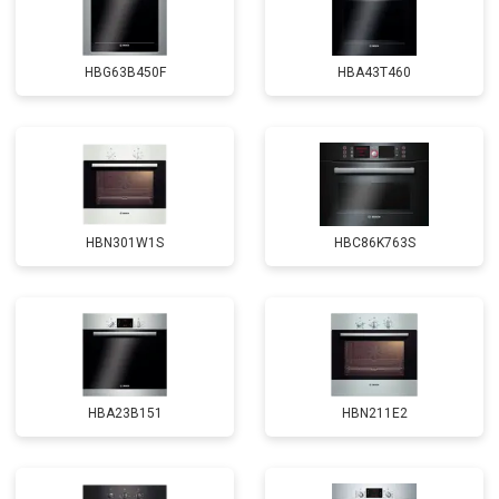
HBG63B450F
HBA43T460
HBN301W1S
HBC86K763S
HBA23B151
HBN211E2