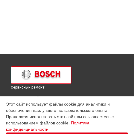
Сервисный ремонт
ВЫБЕРИ СВОЙ ГОРОД
Этот сайт использует файлы cookie для аналитики и
Замена шнура питания духового шкафа HBA 63A223F
обеспечения наилучшего пользовательского опыта.
Bosch в
Краснодаре
Продолжая использовать этот сайт, вы соглашаетесь с
Замена шнура питания духового шкафа HBA 63A223F
использованием файлов cookie.
Политика
Bosch в
Ростове-на-Дону
конфиденциальности
Замена шнура питания духового шкафа HBA 63A223F