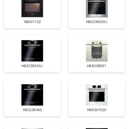
HBN211S2
HBG23B550J
HBG23B560J
HBA23BN21
HBG23B460
HBG36T620