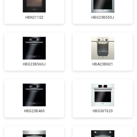
HBN211S2
HBG23B550J
HBG23B560J
HBA23BN21
HBG23B460
HBG36T620