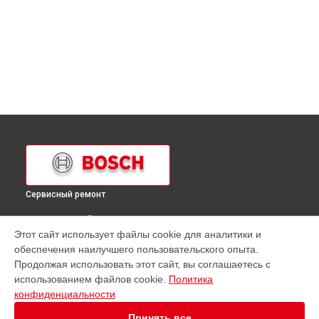
Сервисный ремонт
ВЫБЕРИ СВОЙ ГОРОД
Этот сайт использует файлы cookie для аналитики и
Замена шнура питания духового шкафа HBA 78S750 Bosch
обеспечения наилучшего пользовательского опыта.
в
Краснодаре
Продолжая использовать этот сайт, вы соглашаетесь с
Замена шнура питания духового шкафа HBA 78S750 Bosch
использованием файлов cookie.
Политика
в
Ростове-на-Дону
конфиденциальности
Замена шнура питания духового шкафа HBA 78S750 Bosch
в
Нижнем Новгороде
Принять все