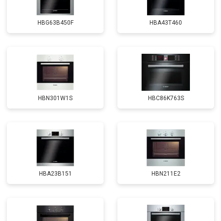
HBG63B450F
HBA43T460
HBN301W1S
HBC86K763S
HBA23B151
HBN211E2