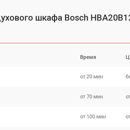
 духового шкафа Bosch HBA20B1
Время
Ц
от 20 мин
б
от 70 мин
о
от 100 мин
о