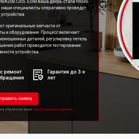
HBA20B120S. Если ваша дверь стала плохо
, наши специалисты оперативно проведут
 устройства.
ют оригинальные запчасти от
ты и оборудование. Процесс включает
 изношенных деталей, регулировку петель
ршения работ проводится тестирование
вности устройства.
с ремонт
Гарантия до 3-х
обращения
лет
править заявку
 на обработку моих
персональных данных.