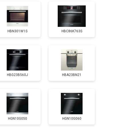
HBN301W1S
HBC86K763S
HBG23B560J
HBA23BN21
HGN10G050
HGN10G060