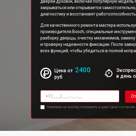
дверей духовок, включая популярную модель 
закрываться или открывается самостоятельно
диагностику и восстановят работоспособность
Для качественного ремонта мастера использу
производителя Bosch, специальные инструмен
разборку дверцы, очистку механизмов, замену
и проверку надежности фиксации. После заве
всех функций, чтобы убедиться в полной испра
2400
Экспрес
Цена от
в день 
руб
От
Нажимая на кнопку отправить я даю свое согласие