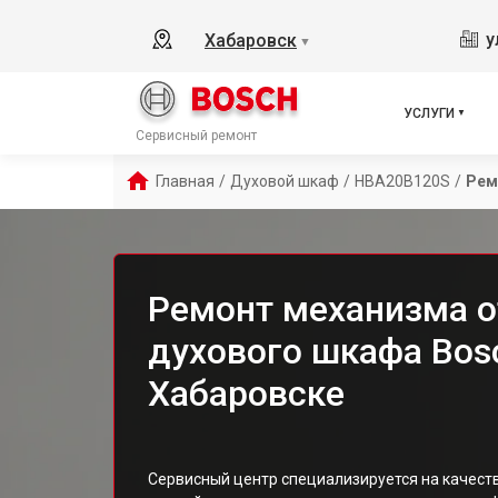
у
Хабаровск
▼
УСЛУГИ
Сервисный ремонт
Главная
/
Духовой шкаф
/
HBA20B120S
/
Рем
Ремонт механизма 
духового шкафа Bos
Хабаровске
Сервисный центр специализируется на качес