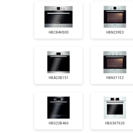
HBC84H500
HBN239E3
HBA23B151
HBN211E2
HBG23B460
HBG36T620