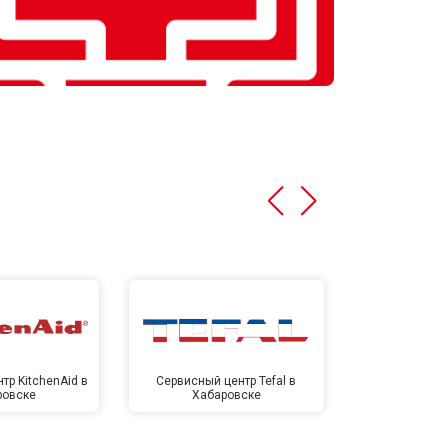
тр KitchenAid в
Сервисный центр Tefal в
Сервисный це
ровске
Хабаровске
Хаба