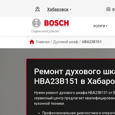
у
Хабаровск
▼
УСЛУГИ
Сервисный ремонт
Главная
/
Духовой шкаф
/
HBA23B151
Ремонт духового шк
HBA23B151 в Хабаро
Нужен ремонт духового шкафа HBA23B151 от B
сервисный центр предлагает квалифицированн
кухонной техники.
Профессиональная диагностика и операт