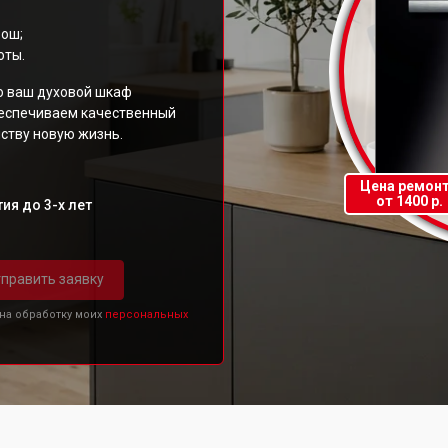
Бош;
оты.
то ваш духовой шкаф
беспечиваем качественный
ству новую жизнь.
Цена ремон
от 1400 р.
ия до 3-х лет
править заявку
 на обработку моих
персональных