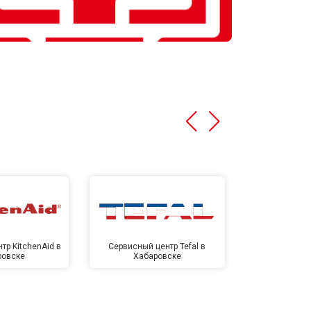
тр KitchenAid в
Сервисный центр Tefal в
Сервисный це
ровске
Хабаровске
Хаба