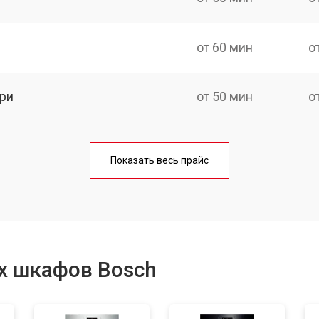
от 60 мин
о
ри
от 50 мин
о
от 90 мин
о
Показать весь прайс
от 60 мин
о
от 80 мин
о
х шкафов Bosch
от 50 мин
о