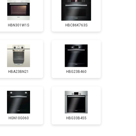
т 4500 ₽
Заказать
HBN301W1S
HBC86K763S
HBA23BN21
HBG23B460
HGN10G060
HBG33B455