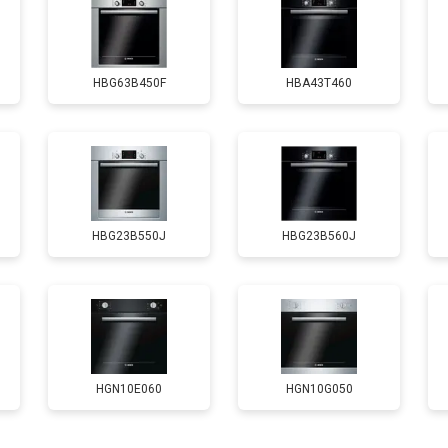
от 120 мин
о
HBG63B450F
HBA43T460
HBG23B550J
HBG23B560J
HGN10E060
HGN10G050