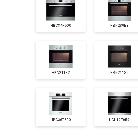
Замена панели управления
HBC84H500
HBN239E3
HBN211E2
HBN211S2
HBG36T620
HGN10E050