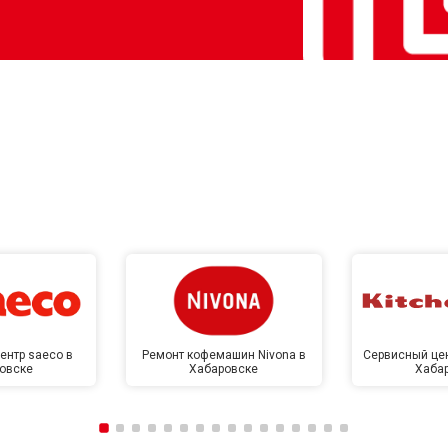
ентр saeco в
Ремонт кофемашин Nivona в
Сервисный цен
овске
Хабаровске
Хаба