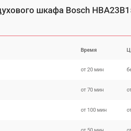
 духового шкафа Bosch HBA23B1
Время
Ц
от 20 мин
б
от 70 мин
о
от 100 мин
о
от 50 мин
о