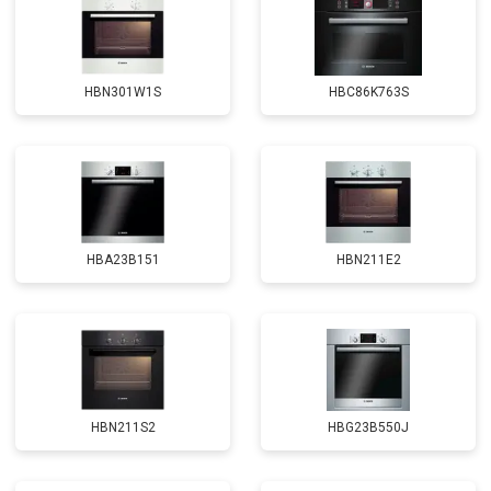
HBN301W1S
HBC86K763S
HBA23B151
HBN211E2
HBN211S2
HBG23B550J