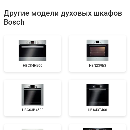
Другие модели духовых шкафов
Bosch
HBC84H500
HBN239E3
HBG63B450F
HBA43T460