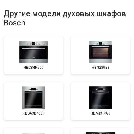
Другие модели духовых шкафов
Bosch
HBC84H500
HBN239E3
HBG63B450F
HBA43T460