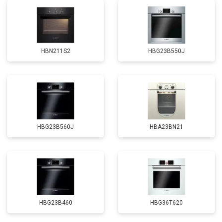
HBN211S2
HBG23B550J
HBG23B560J
HBA23BN21
HBG23B460
HBG36T620