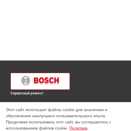
Сервисный ремонт
ВЫБЕРИ СВОЙ ГОРОД
Этот сайт использует файлы cookie для аналитики и
Ремонт механизма открывания двери духового шкафа
обеспечения наилучшего пользовательского опыта.
HBA63A252F Bosch в
Краснодаре
Продолжая использовать этот сайт, вы соглашаетесь с
Ремонт механизма открывания двери духового шкафа
использованием файлов cookie.
Политика
HBA63A252F Bosch в
Ростове-на-Дону