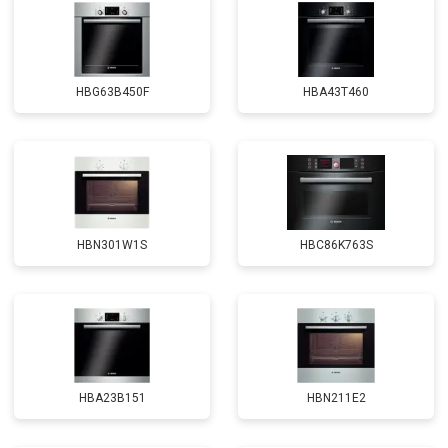
HBG63B450F
HBA43T460
HBN301W1S
HBC86K763S
HBA23B151
HBN211E2