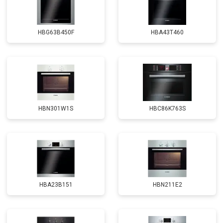
HBG63B450F
HBA43T460
HBN301W1S
HBC86K763S
HBA23B151
HBN211E2