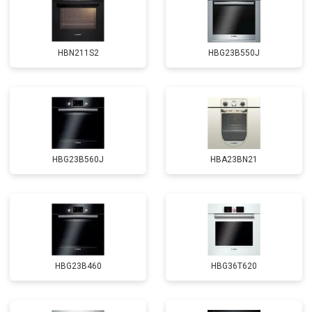
HBN211S2
HBG23B550J
HBG23B560J
HBA23BN21
HBG23B460
HBG36T620