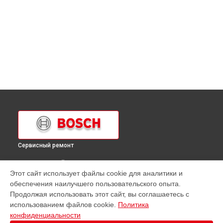
Сервисный ремонт
ВЫБЕРИ СВОЙ ГОРОД
Этот сайт использует файлы cookie для аналитики и
Замена ТЭН духового шкафа HBA63B225F Bosch в
обеспечения наилучшего пользовательского опыта.
Краснодаре
Продолжая использовать этот сайт, вы соглашаетесь с
Замена ТЭН духового шкафа HBA63B225F Bosch в
использованием файлов cookie.
Политика
Ростове-на-Дону
конфиденциальности
Замена ТЭН духового шкафа HBA63B225F Bosch в
Нижнем