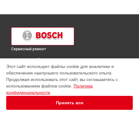
Сервисный ремонт
ВЫБЕРИ СВОЙ ГОРОД
Этот сайт использует файлы cookie для аналитики и
Ремонт духового шкафа HBA63U351S Bosch в
Краснодаре
обеспечения наилучшего пользовательского опыта.
Ремонт духового шкафа HBA63U351S Bosch в
Ростове-на-
Продолжая использовать этот сайт, вы соглашаетесь с
Дону
использованием файлов cookie.
Политика
Ремонт духового шкафа HBA63U351S Bosch в
Нижнем
конфиденциальности
Новгороде
Принять все
Ремонт духового шкафа HBA63U351S Bosch в
Новосибирске
Ремонт духового шкафа HBA63U351S Bosch в
Челябинске
Ремонт духового шкафа HBA63U351S Bosch в
Екатеринбурге
Ремонт духового шкафа HBA63U351S Bosch в
Казани
УСТРОЙСТВА