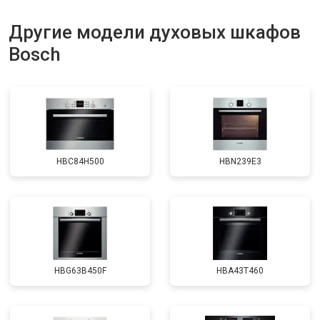
Другие модели духовых шкафов
Bosch
HBC84H500
HBN239E3
HBG63B450F
HBA43T460