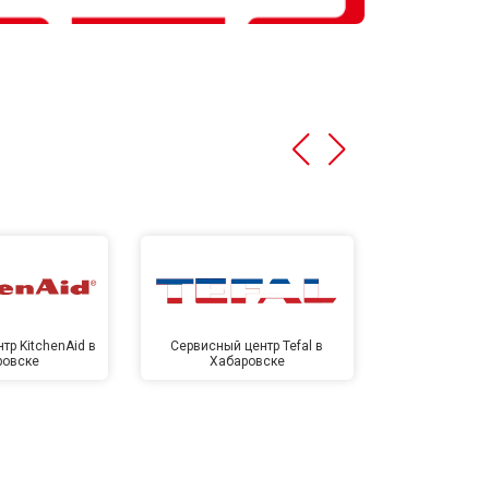
тр KitchenAid в
Сервисный центр Tefal в
Сервисный це
ровске
Хабаровске
Хаба