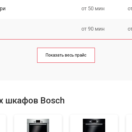
ри
от 50 мин
о
от 90 мин
о
от 60 мин
о
Показать весь прайс
от 80 мин
о
от 50 мин
о
х шкафов Bosch
от 120 мин
о