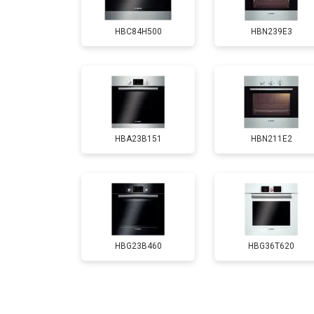
HBC84H500
HBN239E3
HBA23B151
HBN211E2
HBG23B460
HBG36T620