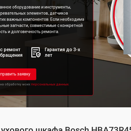
анное оборудование и инструменты,
гревательных элементов, датчиков
угих важных компонентов. Если необходима
ьные запчасти, совместимые с конкретной
сть и долговечность ремонта.
с ремонт
Гарантия до 3-х
обращения
лет
править заявку
 на обработку моих
персональных данных.
духового шкафа Bosch HBA73R4