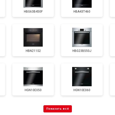
HBG63B450F
HBA43T460
HBN211S2
HBG23B550J
HGN10E050
HGN10E060