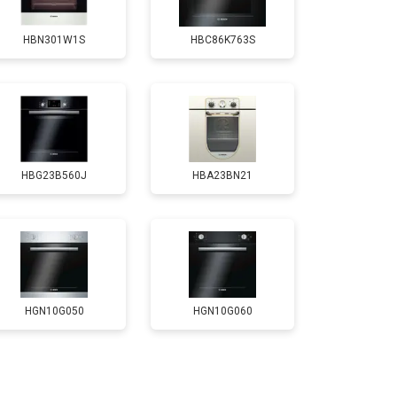
HBN301W1S
HBC86K763S
HBG23B560J
HBA23BN21
HGN10G050
HGN10G060