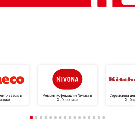
ентр saeco в
Ремонт кофемашин Nivona в
Сервисный цен
овске
Хабаровске
Хаба