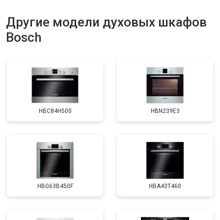
Другие модели духовых шкафов
Bosch
HBC84H500
HBN239E3
HBG63B450F
HBA43T460