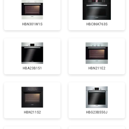
HBN301W1S
HBC86K763S
HBA23B151
HBN211E2
HBN211S2
HBG23B550J