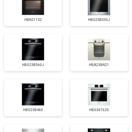
HBN211S2
HBG23B550J
HBG23B560J
HBA23BN21
HBG23B460
HBG36T620