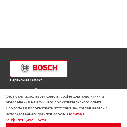
Сервисный ремонт
ВЫБЕРИ СВОЙ ГОРОД
Этот сайт использует файлы cookie для аналитики и
Замена ручек терморегулятора духового шкафа HBB
обеспечения наилучшего пользовательского опыта.
43C350 Bosch в
Краснодаре
Продолжая использовать этот сайт, вы соглашаетесь с
Замена ручек терморегулятора духового шкафа HBB
использованием файлов cookie.
Политика
43C350 Bosch в
Ростове-на-Дону
конфиденциальности
Замена ручек терморегулятора духового шкафа HBB