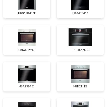
HBG63B450F
HBA43T460
HBN301W1S
HBC86K763S
HBA23B151
HBN211E2