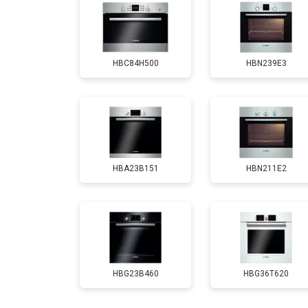
HBC84H500
HBN239E3
HBA23B151
HBN211E2
HBG23B460
HBG36T620