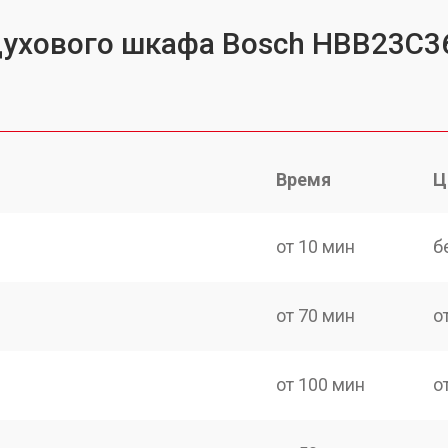
духового шкафа Bosch HBB23C3
Время
Ц
от 10 мин
б
от 70 мин
о
от 100 мин
о