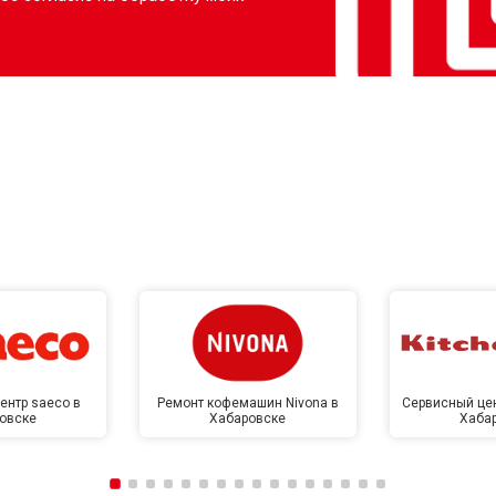
ентр saeco в
Ремонт кофемашин Nivona в
Сервисный цен
овске
Хабаровске
Хаба