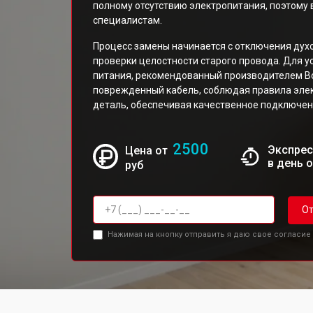
полному отсутствию электропитания, поэтому
специалистам.
Процесс замены начинается с отключения духо
проверки целостности старого провода. Для у
питания, рекомендованный производителем Bo
поврежденный кабель, соблюдая правила элек
деталь, обеспечивая качественное подключен
2500
Экспрес
Цена от
в день 
руб
От
Нажимая на кнопку отправить я даю свое согласие