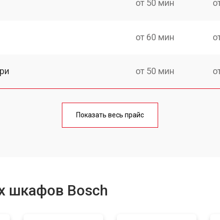
от 50 мин
о
от 60 мин
о
ри
от 50 мин
о
от 90 мин
о
Показать весь прайс
от 60 мин
о
от 50 мин
о
х шкафов Bosch
от 120 мин
о