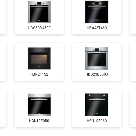
HBG63B450F
HBA43T460
HBN211S2
HBG23B550J
HGN10E050
HGN10E060