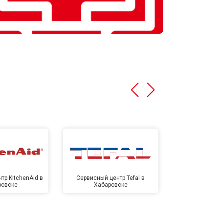
тр KitchenAid в
Сервисный центр Tefal в
Сервисный це
ровске
Хабаровске
Хаба