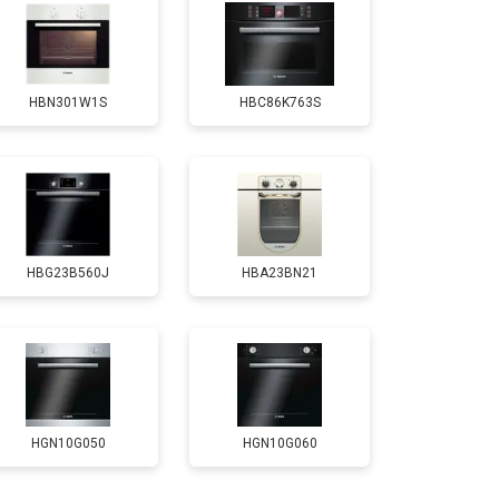
HBN301W1S
HBC86K763S
HBG23B560J
HBA23BN21
HGN10G050
HGN10G060