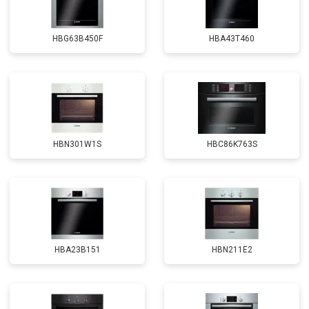
HBG63B450F
HBA43T460
HBN301W1S
HBC86K763S
HBA23B151
HBN211E2