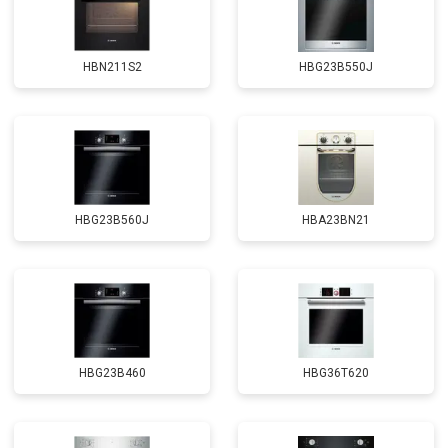
HBN211S2
HBG23B550J
HBG23B560J
HBA23BN21
HBG23B460
HBG36T620