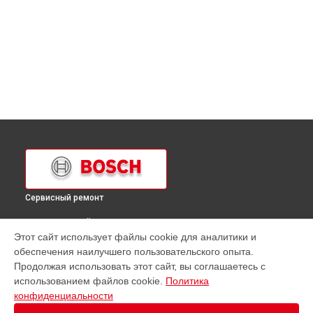
Сервисный ремонт
ВЫБЕРИ СВОЙ ГОРОД
Этот сайт использует файлы cookie для аналитики и
Замена ручек терморегулятора духового шкафа
обеспечения наилучшего пользовательского опыта.
HBB73C450E Bosch в
Краснодаре
Продолжая использовать этот сайт, вы соглашаетесь с
Замена ручек терморегулятора духового шкафа
использованием файлов cookie.
Политика
HBB73C450E Bosch в
Ростове-на-Дону
конфиденциальности
Замена ручек терморегулятора духового шкафа