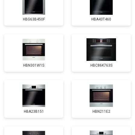
HBG63B450F
HBA43T460
HBN301W1S
HBC86K763S
HBA23B151
HBN211E2