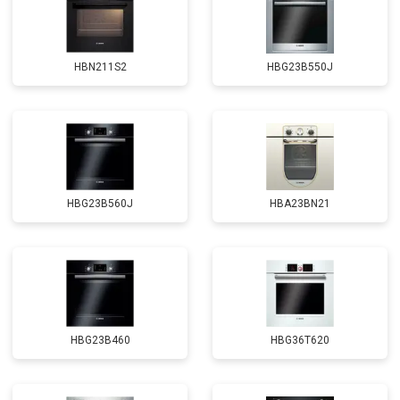
HBN211S2
HBG23B550J
HBG23B560J
HBA23BN21
HBG23B460
HBG36T620