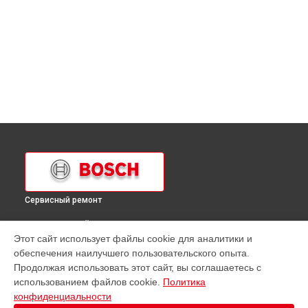
Сервисный ремонт
ВЫБЕРИ СВОЙ ГОРОД
Этот сайт использует файлы cookie для аналитики и
Замена панели управления духового шкафа HBC 26D550
обеспечения наилучшего пользовательского опыта.
Bosch в
Краснодаре
Продолжая использовать этот сайт, вы соглашаетесь с
Замена панели управления духового шкафа HBC 26D550
использованием файлов cookie.
Политика
Bosch в
Ростове-на-Дону
конфиденциальности
Замена панели управления духового шкафа HBC 26D550