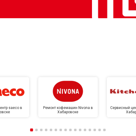
ентр saeco в
Ремонт кофемашин Nivona в
Сервисный цен
овске
Хабаровске
Хаба