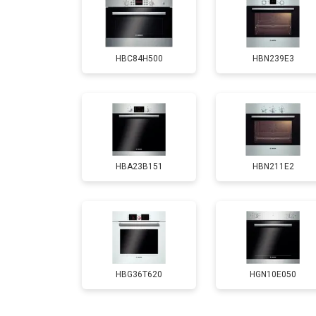
Замена панели управления
HBC84H500
HBN239E3
HBA23B151
HBN211E2
HBG36T620
HGN10E050