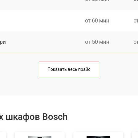
от 60 мин
о
ри
от 50 мин
о
от 90 мин
о
Показать весь прайс
от 60 мин
о
от 80 мин
о
х шкафов Bosch
от 50 мин
о