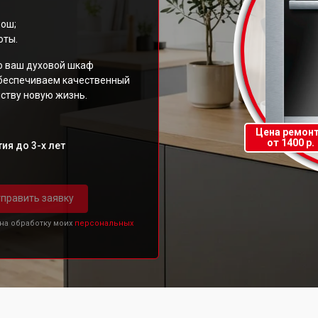
Бош;
оты.
то ваш духовой шкаф
обеспечиваем качественный
ству новую жизнь.
Цена ремон
от 1400 р.
ия до 3-х лет
править заявку
 на обработку моих
персональных