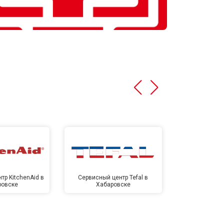
тр KitchenAid в
Сервисный центр Tefal в
Сервисный це
ровске
Хабаровске
Хаба