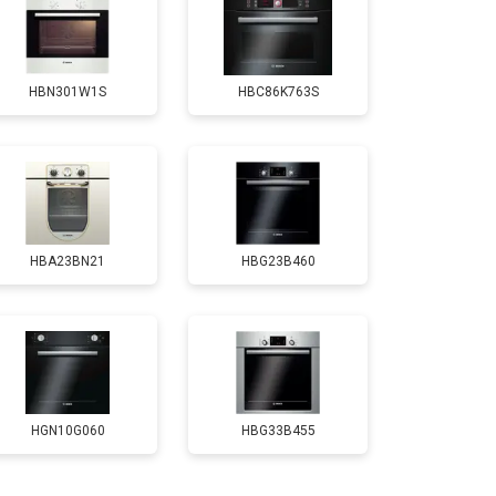
т 4500 ₽
Заказать
HBN301W1S
HBC86K763S
HBA23BN21
HBG23B460
HGN10G060
HBG33B455