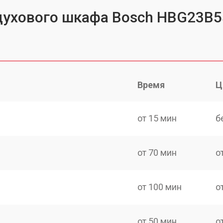
 духового шкафа Bosch HBG23B
Время
Ц
от 15 мин
б
от 70 мин
о
от 100 мин
о
от 50 мин
о