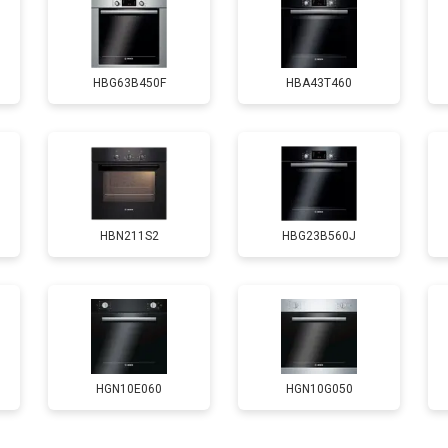
от 120 мин
о
HBG63B450F
HBA43T460
HBN211S2
HBG23B560J
HGN10E060
HGN10G050