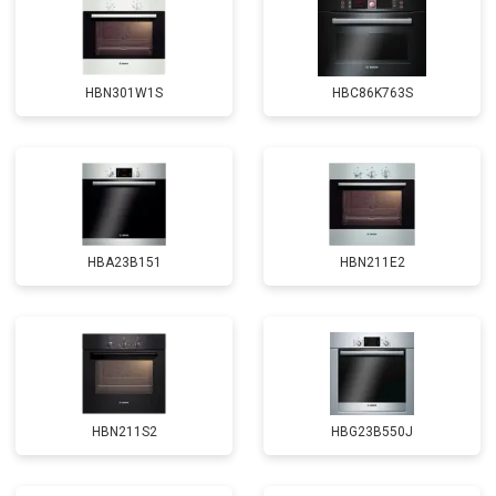
HBN301W1S
HBC86K763S
HBA23B151
HBN211E2
HBN211S2
HBG23B550J