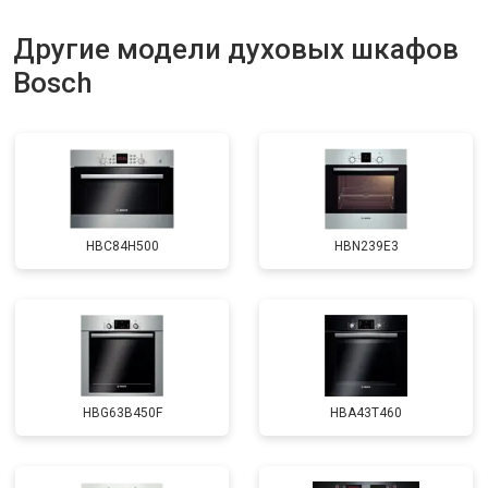
Другие модели духовых шкафов
Bosch
HBC84H500
HBN239E3
HBG63B450F
HBA43T460