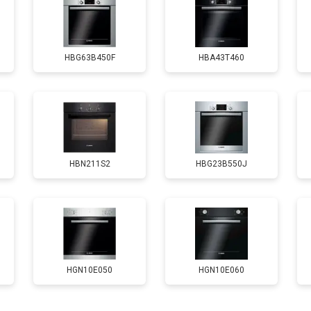
от 120 мин
о
HBG63B450F
HBA43T460
HBN211S2
HBG23B550J
HGN10E050
HGN10E060