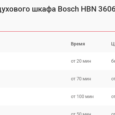
духового шкафа Bosch HBN 360
Время
Ц
от 20 мин
б
от 70 мин
о
от 100 мин
о
от 50 мин
о