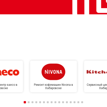
ентр saeco в
Ремонт кофемашин Nivona в
Сервисный цен
овске
Хабаровске
Хаба