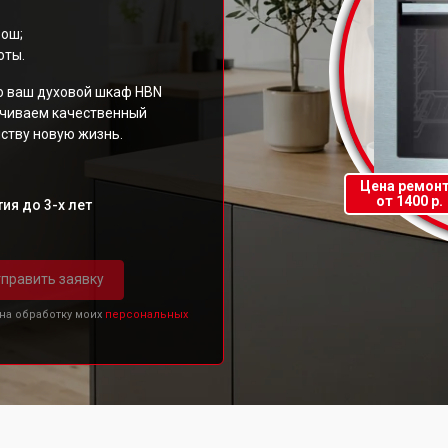
Бош;
оты.
то ваш духовой шкаф HBN
ечиваем качественный
ству новую жизнь.
Цена ремон
от 1400 р.
ия до 3-х лет
править заявку
 на обработку моих
персональных