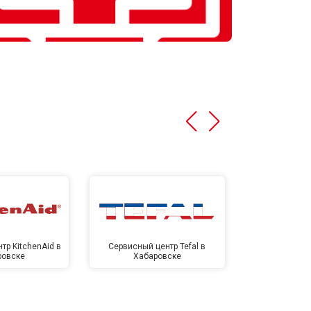
тр KitchenAid в
Сервисный центр Tefal в
Сервисный це
ровске
Хабаровске
Хаба