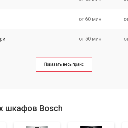
от 60 мин
о
ри
от 50 мин
о
от 90 мин
о
Показать весь прайс
от 60 мин
о
от 80 мин
о
х шкафов Bosch
от 50 мин
о