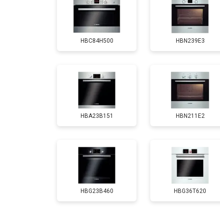
Замена панели управления
HBC84H500
HBN239E3
HBA23B151
HBN211E2
HBG23B460
HBG36T620