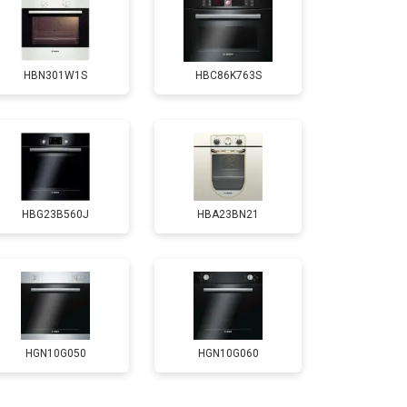
т 4500 ₽
Заказать
HBN301W1S
HBC86K763S
HBG23B560J
HBA23BN21
HGN10G050
HGN10G060