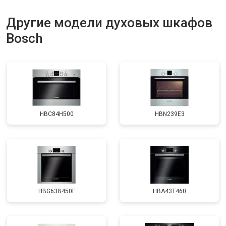
Другие модели духовых шкафов
Bosch
HBC84H500
HBN239E3
HBG63B450F
HBA43T460