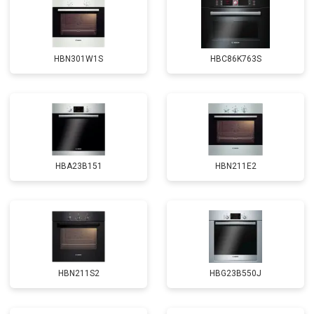
HBN301W1S
HBC86K763S
HBA23B151
HBN211E2
HBN211S2
HBG23B550J