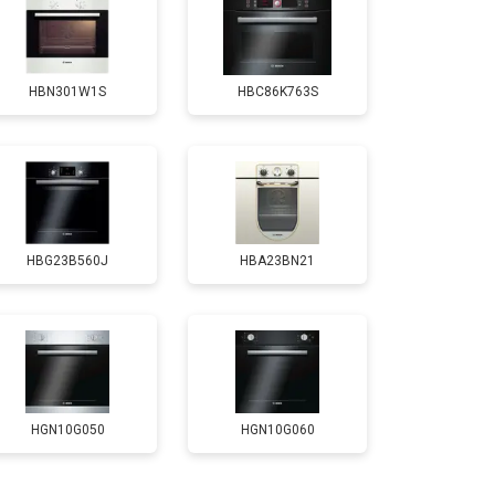
т 4500 ₽
Заказать
HBN301W1S
HBC86K763S
HBG23B560J
HBA23BN21
HGN10G050
HGN10G060