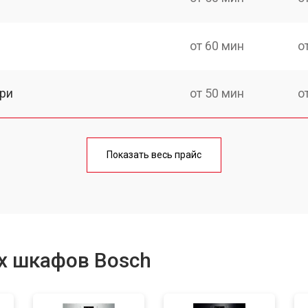
от 60 мин
о
ри
от 50 мин
о
от 90 мин
о
Показать весь прайс
от 60 мин
о
от 80 мин
о
х шкафов Bosch
от 50 мин
о