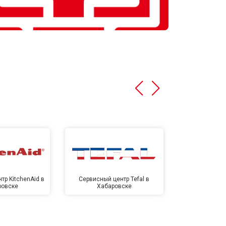
тр KitchenAid в
Сервисный центр Tefal в
Сервисный це
ровске
Хабаровске
Хаба