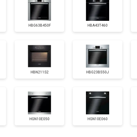
от 120 мин
о
HBG63B450F
HBA43T460
HBN211S2
HBG23B550J
HGN10E050
HGN10E060