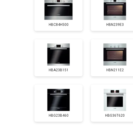
Замена панели управления
HBC84H500
HBN239E3
HBA23B151
HBN211E2
HBG23B460
HBG36T620