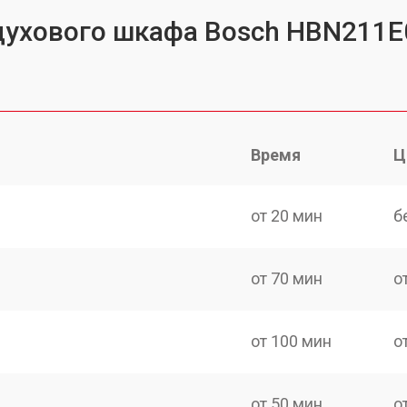
духового шкафа Bosch HBN211E
Время
Ц
от 20 мин
б
от 70 мин
о
от 100 мин
о
от 50 мин
о