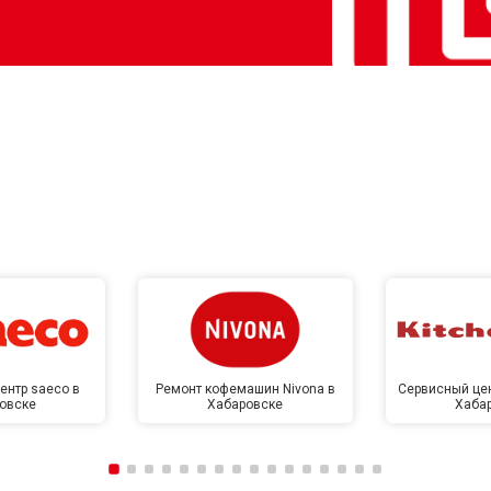
ентр saeco в
Ремонт кофемашин Nivona в
Сервисный цен
овске
Хабаровске
Хаба