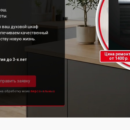
Бош;
оты.
то ваш духовой шкаф
еспечиваем качественный
ству новую жизнь.
Цена ремон
от 1400 р.
ия до 3-х лет
править заявку
 на обработку моих
персональных