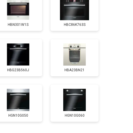
т 4500 ₽
Заказать
HBN301W1S
HBC86K763S
HBG23B560J
HBA23BN21
HGN10G050
HGN10G060