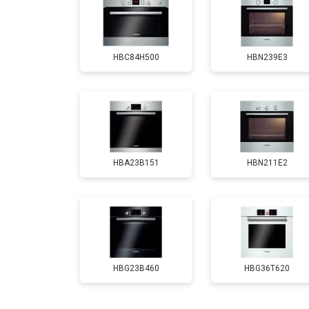
Замена панели управления
HBC84H500
HBN239E3
HBA23B151
HBN211E2
HBG23B460
HBG36T620