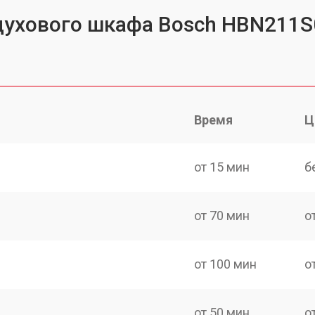
 духового шкафа Bosch HBN211S
Время
Ц
от 15 мин
б
от 70 мин
о
от 100 мин
о
от 50 мин
о