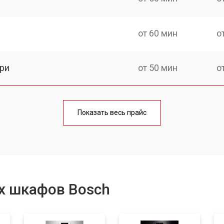
от 60 мин
о
ри
от 50 мин
о
от 90 мин
о
Показать весь прайс
от 60 мин
о
от 80 мин
о
х шкафов Bosch
от 50 мин
о