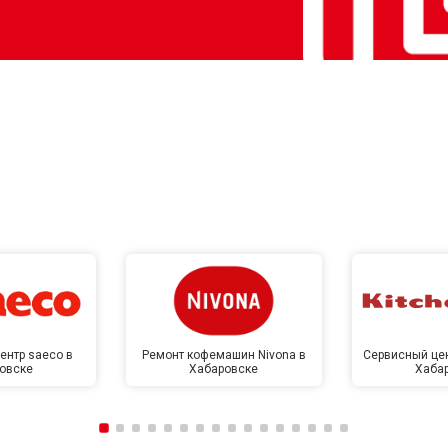
ентр saeco в
Ремонт кофемашин Nivona в
Сервисный цен
овске
Хабаровске
Хаба