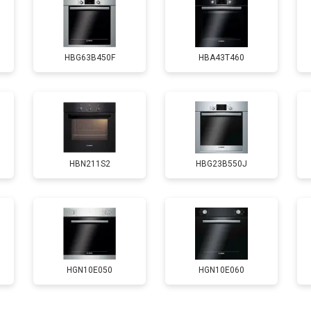
от 120 мин
о
HBG63B450F
HBA43T460
HBN211S2
HBG23B550J
HGN10E050
HGN10E060