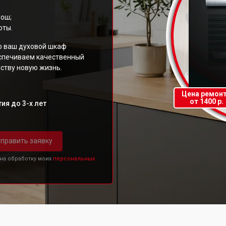
Бош;
оты.
то ваш духовой шкаф
еспечиваем качественный
ству новую жизнь.
Цена ремон
от 1400 р.
ия до 3-х лет
править заявку
 на обработку моих
персональных