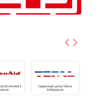
тр KitchenAid в
Сервисный центр Tefal в
Сервисный це
ровске
Хабаровске
Хаба