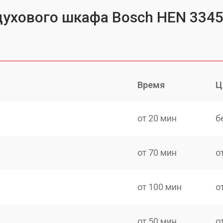
духового шкафа Bosch HEN 334
Время
Ц
от 20 мин
б
от 70 мин
о
от 100 мин
о
от 50 мин
о