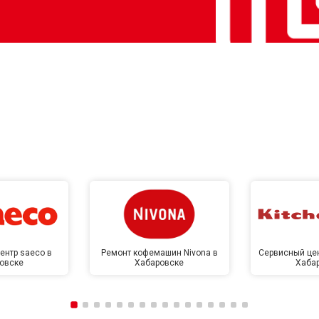
ентр saeco в
Ремонт кофемашин Nivona в
Сервисный цен
овске
Хабаровске
Хаба