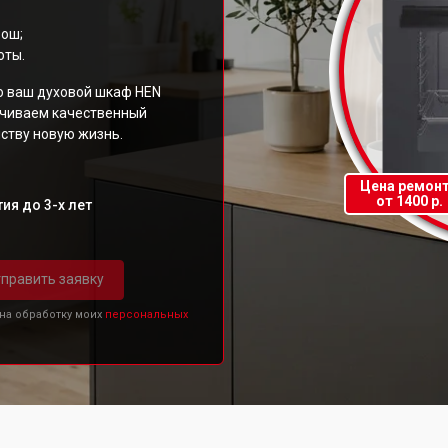
Бош;
оты.
о ваш духовой шкаф HEN
ечиваем качественный
ству новую жизнь.
Цена ремон
от 1400 р.
ия до 3-х лет
править заявку
 на обработку моих
персональных