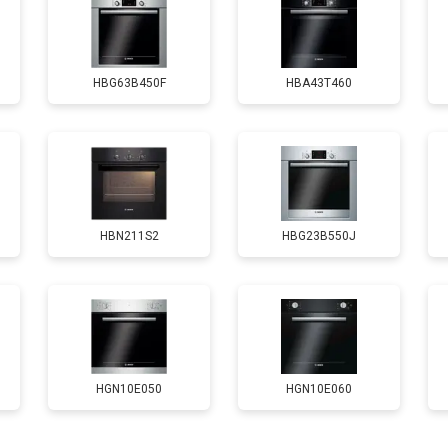
от 120 мин
о
HBG63B450F
HBA43T460
HBN211S2
HBG23B550J
HGN10E050
HGN10E060