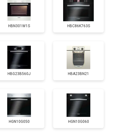
т 4500 ₽
Заказать
HBN301W1S
HBC86K763S
HBG23B560J
HBA23BN21
HGN10G050
HGN10G060