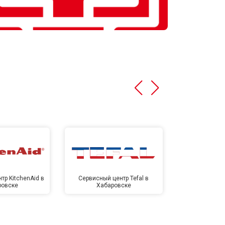
тр KitchenAid в
Сервисный центр Tefal в
Сервисный це
ровске
Хабаровске
Хаба