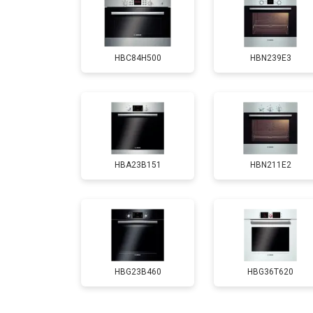
Замена панели управления
HBC84H500
HBN239E3
HBA23B151
HBN211E2
HBG23B460
HBG36T620