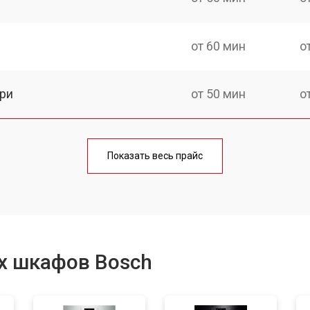
от 60 мин
о
ри
от 50 мин
о
от 90 мин
о
Показать весь прайс
от 60 мин
о
от 80 мин
о
х шкафов Bosch
от 50 мин
о