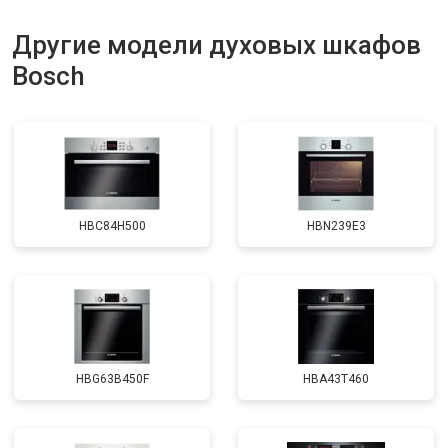
Другие модели духовых шкафов
Bosch
HBC84H500
HBN239E3
HBG63B450F
HBA43T460