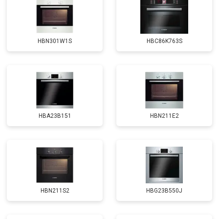
HBN301W1S
HBC86K763S
HBA23B151
HBN211E2
HBN211S2
HBG23B550J