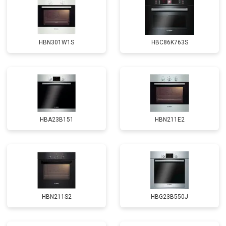
HBN301W1S
HBC86K763S
HBA23B151
HBN211E2
HBN211S2
HBG23B550J