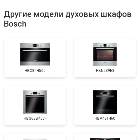
Другие модели духовых шкафов
Bosch
HBC84H500
HBN239E3
HBG63B450F
HBA43T460