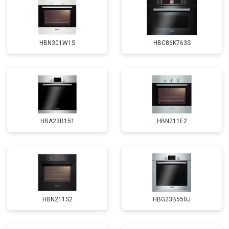
HBN301W1S
HBC86K763S
HBA23B151
HBN211E2
HBN211S2
HBG23B550J