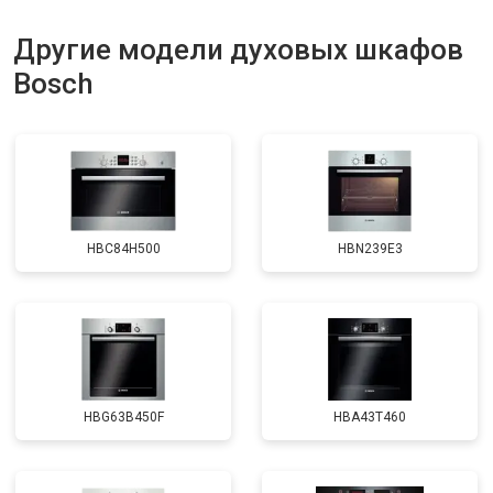
Другие модели духовых шкафов
Bosch
HBC84H500
HBN239E3
HBG63B450F
HBA43T460