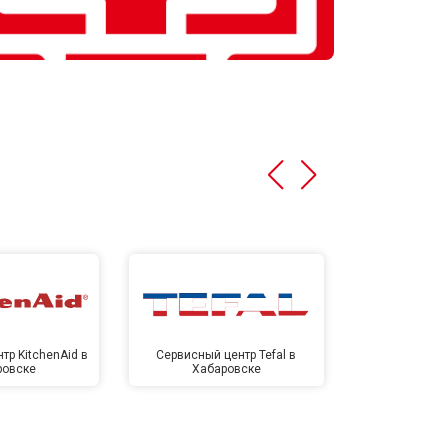
тр KitchenAid в
Сервисный центр Tefal в
Сервисный це
ровске
Хабаровске
Хаба