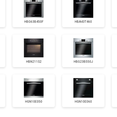
от 120 мин
о
HBG63B450F
HBA43T460
HBN211S2
HBG23B550J
HGN10E050
HGN10E060