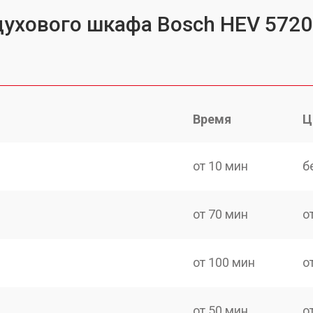
духового шкафа Bosch HEV 5720
Время
Ц
от 10 мин
б
от 70 мин
о
от 100 мин
о
от 50 мин
о