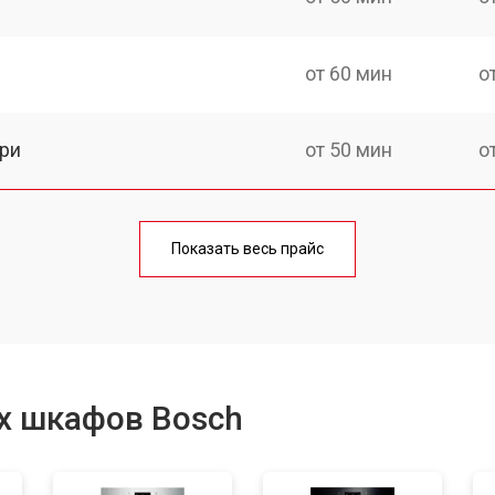
от 60 мин
о
ри
от 50 мин
о
от 90 мин
о
Показать весь прайс
от 60 мин
о
от 80 мин
о
х шкафов Bosch
от 50 мин
о