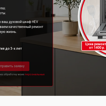
Бош;
оты.
о ваш духовой шкаф HEV
иваем качественный ремонт
вую жизнь.
Цена ремон
от 1400 р.
ия до 3-х лет
править заявку
 на обработку моих
персональных