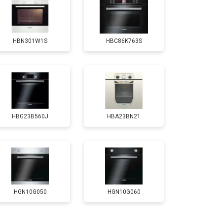
т 4500 ₽
Заказать
HBN301W1S
HBC86K763S
HBG23B560J
HBA23BN21
HGN10G050
HGN10G060