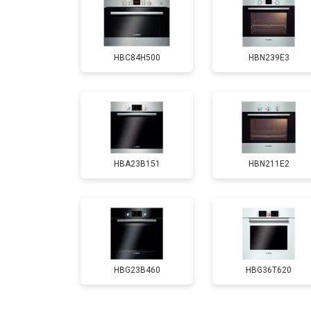
Замена панели управления
HBC84H500
HBN239E3
HBA23B151
HBN211E2
HBG23B460
HBG36T620