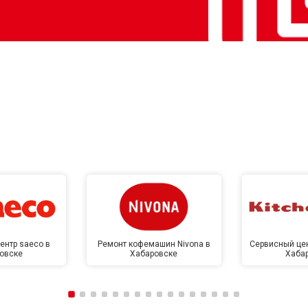
ентр saeco в
Ремонт кофемашин Nivona в
Сервисный цен
овске
Хабаровске
Хаба