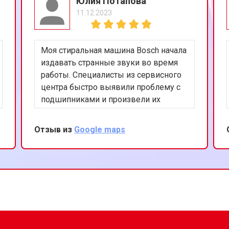
Юлия Потапова
11.12.2023
Моя стиральная машина Bosch начала
издавать странные звуки во время
работы. Специалисты из сервисного
центра быстро выявили проблему с
подшипниками и произвели их
замену. Работа была выполнена
аккуратно и эффективно. Теперь
Отзыв из
Google maps
машина работает тихо и без
нареканий. Благодарю за ваш
профессионализм!