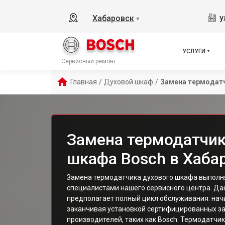
у
Хабаровск
▼
УСЛУГИ
Сервисный ремонт
Главная
/
Духовой шкаф
/
Замена термодат
Замена термодатчик
шкафа Bosch в Хаба
Замена термодатчика духового шкафа выпол
специалистами нашего сервисного центра. Да
предполагает полный цикл обслуживания: начи
заканчивая установкой сертифицированных за
производителей, таких как Bosch. Термодатчи