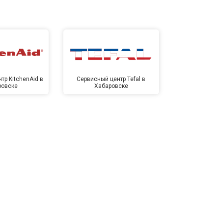
тр KitchenAid в
Сервисный центр Tefal в
Сервисный це
ровске
Хабаровске
Хаба