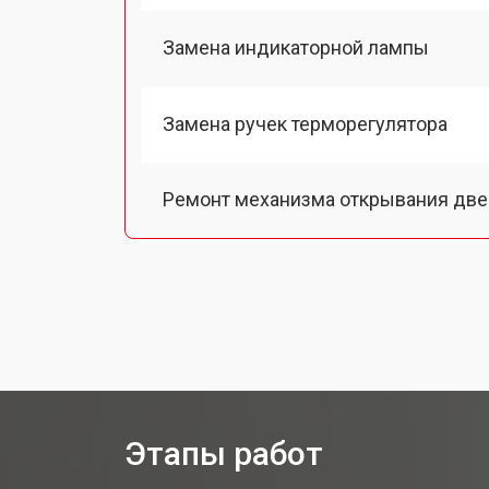
Замена индикаторной лампы
Замена ручек терморегулятора
Ремонт механизма открывания две
Замена ТЭН духового шкафа Bosch
Замена таймера духового шкафа B
Замена шнура питания
Этапы работ