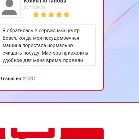
Юлия Потапова
04.11.2023
Я обратилась в сервисный центр
Bosch, когда моя посудомоечная
машина перестала нормально
очищать посуду. Мастера приехали в
удобное для меня время, провели
диагностику и заменили распылитель
воды. Теперь машина работает как
Отзыв из
2ГИС
новая. Спасибо за вашу
внимательность и качественный
ремонт!