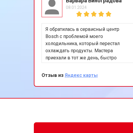
Варвара Виноградова
08.01.2024
Я обратилась в сервисный центр
Bosch с проблемой моего
холодильника, который перестал
охлаждать продукты. Мастера
приехали в тот же день, быстро
нашли и устранили неисправность в
системе охлаждения. Я очень
Отзыв из
Яндекс карты
довольна их оперативностью и
качеством работы. Спасибо за
восстановление моего
холодильника!