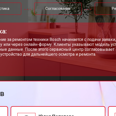
от 120 мин
о
стика
Согласование
Р
ка:
ие за ремонтом техники Bosch начинается с подачи заявк
у или через онлайн-форму. Клиенты указывают модель уст
ные данные. После этого сервисный центр согласовывает 
 устройство для дальнейшего осмотра и ремонта.
ов