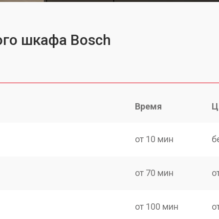
ого шкафа Bosch
Время
Ц
h
от 10 мин
б
от 70 мин
о
от 100 мин
о