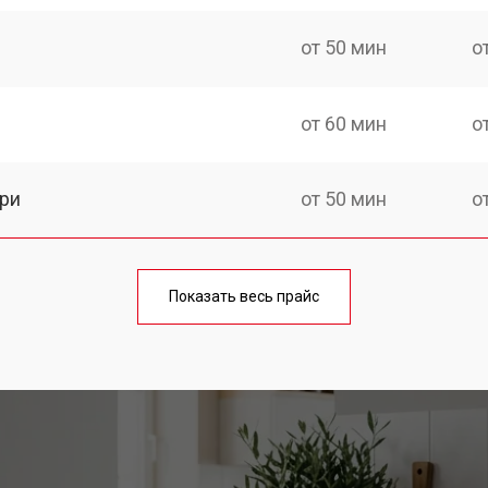
от 50 мин
о
от 60 мин
о
ри
от 50 мин
о
от 90 мин
о
Показать весь прайс
osch
от 60 мин
о
от 80 мин
о