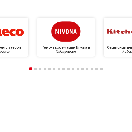
ентр saeco в
Ремонт кофемашин Nivona в
Сервисный цен
овске
Хабаровске
Хаба