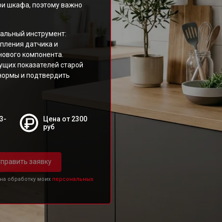
и шкафа, поэтому важно
альный инструмент:
пления датчика и
нового компонента.
ущих показателей старой
нормы и подтвердить
3-
Цена от 2300
руб
править заявку
 на обработку моих
персональных