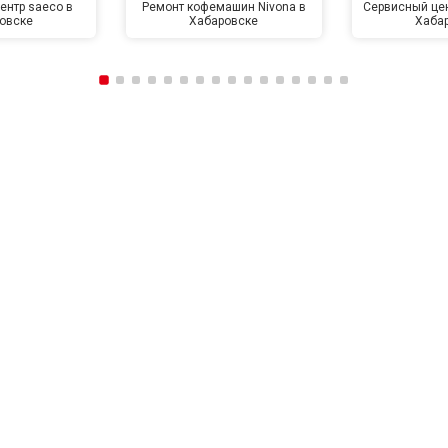
ентр saeco в
Ремонт кофемашин Nivona в
Сервисный цен
овске
Хабаровске
Хаба