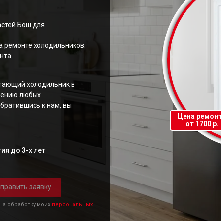
стей Бош для
а ремонте холодильников.
нта.
отающий холодильник в
анению любых
братившись к нам, вы
Цена ремон
от 1700 р.
ия до 3-х лет
править заявку
 на обработку моих
персональных