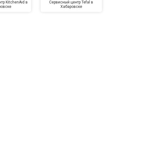
тр KitchenAid в
Сервисный центр Tefal в
Сервисный це
ровске
Хабаровске
Хаба