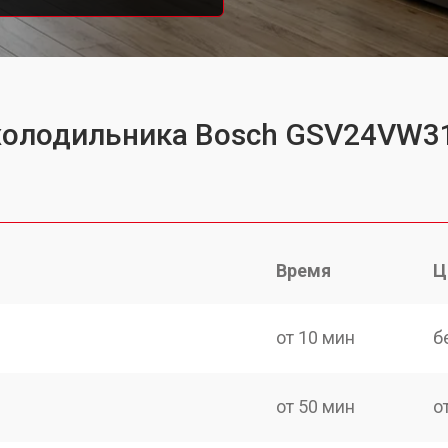
 холодильника Bosch GSV24VW3
Время
Ц
от 10 мин
б
от 50 мин
о