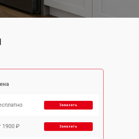
1
ена
есплатно
Заказать
т 1900 ₽
Заказать