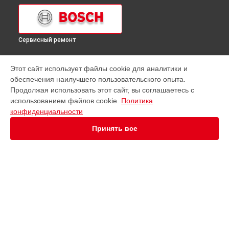
Сервисный ремонт
УСТРОЙСТВА
Этот сайт использует файлы cookie для аналитики и
обеспечения наилучшего пользовательского опыта.
Варочная панель
Продолжая использовать этот сайт, вы соглашаетесь с
Водонагреватель
использованием файлов cookie.
Политика
Духовой шкаф
конфиденциальности
Кофемашина
Кухонная плита
Принять все
Микроволновая печь
Парогенератор
Посудомоечная машина
Стиральная машина
Холодильник
Сушильная машина
СТРАНИЦЫ