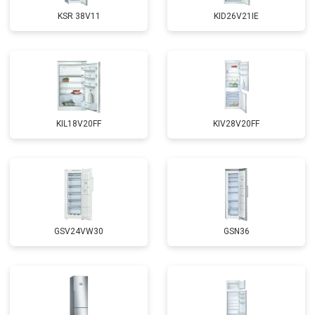
KSR 38V11
KID26V21IE
KIL18V20FF
KIV28V20FF
GSV24VW30
GSN36