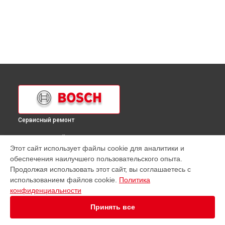
Сервисный ремонт
ВЫБЕРИ СВОЙ ГОРОД
Этот сайт использует файлы cookie для аналитики и
Ремонт холодильника KGN49 Bosch в
Краснодаре
обеспечения наилучшего пользовательского опыта.
Ремонт холодильника KGN49 Bosch в
Ростове-на-Дону
Продолжая использовать этот сайт, вы соглашаетесь с
Ремонт холодильника KGN49 Bosch в
Нижнем Новгороде
использованием файлов cookie.
Политика
конфиденциальности
Ремонт холодильника KGN49 Bosch в
Новосибирске
Ремонт холодильника KGN49 Bosch в
Челябинске
Принять все
Ремонт холодильника KGN49 Bosch в
Екатеринбурге
Ремонт холодильника KGN49 Bosch в
Казани