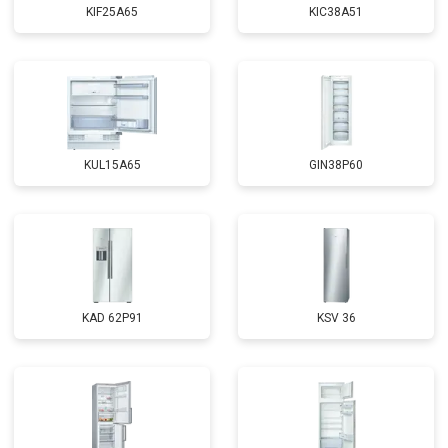
KIF25A65
KIC38A51
KUL15A65
GIN38P60
KAD 62P91
KSV 36