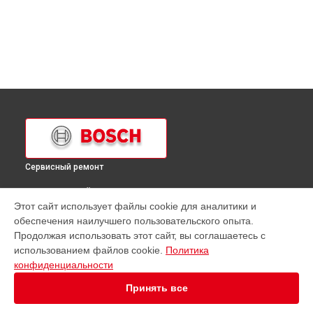
Сервисный ремонт
ВЫБЕРИ СВОЙ ГОРОД
Этот сайт использует файлы cookie для аналитики и
Ремонт холодильника KGV36 Bosch в
Краснодаре
обеспечения наилучшего пользовательского опыта.
Ремонт холодильника KGV36 Bosch в
Ростове-на-Дону
Продолжая использовать этот сайт, вы соглашаетесь с
Ремонт холодильника KGV36 Bosch в
Нижнем Новгороде
использованием файлов cookie.
Политика
конфиденциальности
Ремонт холодильника KGV36 Bosch в
Новосибирске
Ремонт холодильника KGV36 Bosch в
Челябинске
Принять все
Ремонт холодильника KGV36 Bosch в
Екатеринбурге
Ремонт холодильника KGV36 Bosch в
Казани