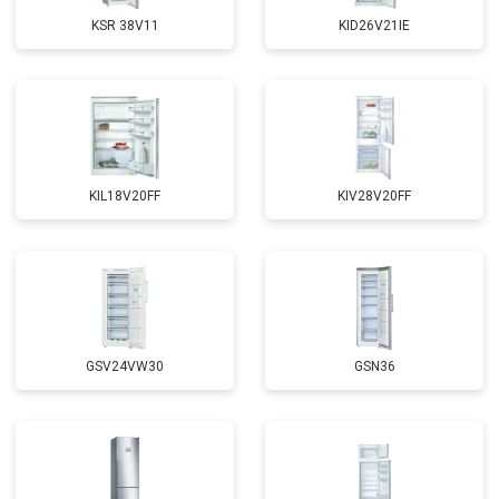
KSR 38V11
KID26V21IE
KIL18V20FF
KIV28V20FF
GSV24VW30
GSN36