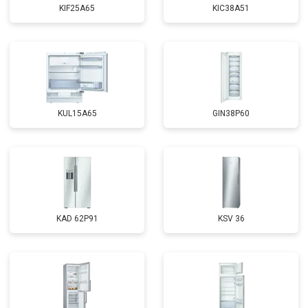
KIF25A65
KIC38A51
KUL15A65
GIN38P60
KAD 62P91
KSV 36