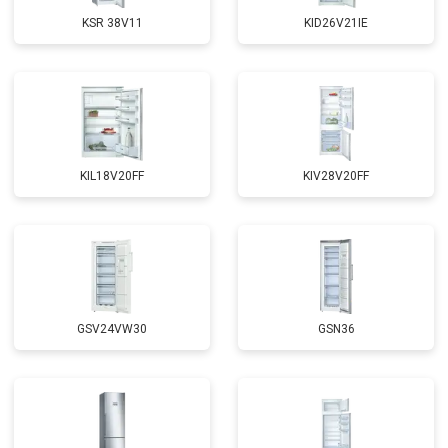
KSR 38V11
KID26V21IE
KIL18V20FF
KIV28V20FF
GSV24VW30
GSN36