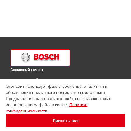
Сервисный ремонт
ВЫБЕРИ СВОЙ ГОРОД
Этот сайт использует файлы cookie для аналитики и
Ремонт холодильника KIL82AF30 Bosch в
Краснодаре
обеспечения наилучшего пользовательского опыта.
Ремонт холодильника KIL82AF30 Bosch в
Ростове-на-Дону
Продолжая использовать этот сайт, вы соглашаетесь с
Ремонт холодильника KIL82AF30 Bosch в
Нижнем
использованием файлов cookie.
Политика
Новгороде
конфиденциальности
Ремонт холодильника KIL82AF30 Bosch в
Новосибирске
Принять все
Ремонт холодильника KIL82AF30 Bosch в
Челябинске
Ремонт холодильника KIL82AF30 Bosch в
Екатеринбурге