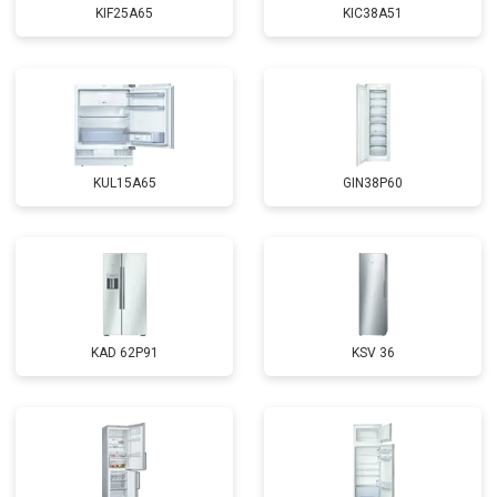
KIF25A65
KIC38A51
KUL15A65
GIN38P60
KAD 62P91
KSV 36