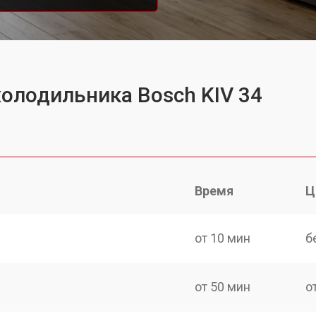
холодильника Bosch KIV 34
Время
Ц
от 10 мин
б
от 50 мин
о