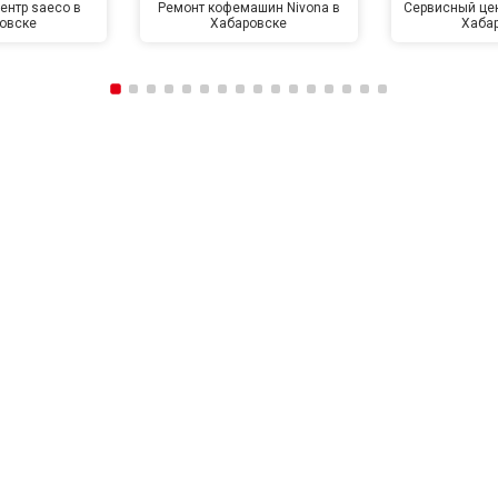
ентр saeco в
Ремонт кофемашин Nivona в
Сервисный цен
овске
Хабаровске
Хаба