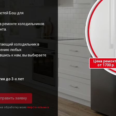
стей Бош для
а ремонте холодильников.
нта.
отающий холодильник в
анению любых
ившись к нам, вы выбираете
Цена ремон
от 1700 р.
ия до 3-х лет
править заявку
 на обработку моих
персональных