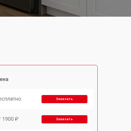
ена
есплатно
Заказать
т 1900 ₽
Заказать