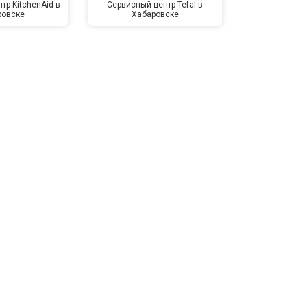
тр KitchenAid в
Сервисный центр Tefal в
Сервисный це
ровске
Хабаровске
Хаба