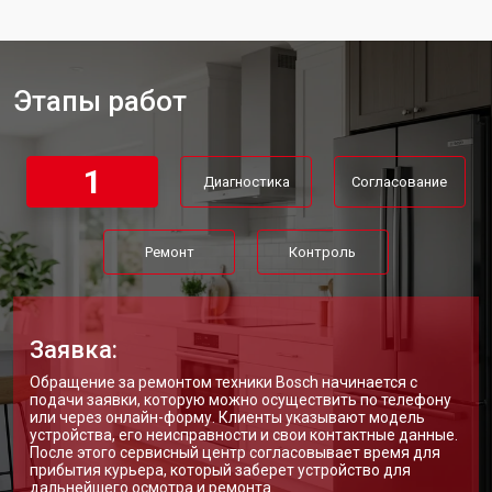
Замена мотор-компрессора
от 3650 ₽
Заказать
Замена нагревателя испарителя
от 2550 ₽
Заказать
Этапы работ
Замена нагревателя оттайки
от 2300 ₽
Заказать
Замена реле холодильника Bosch
от 2550 ₽
Заказать
1
Диагностика
Согласование
Устранение утечки хладагента
от 1900 ₽
Заказать
Ремонт
Контроль
Заявка:
Обращение за ремонтом техники Bosch начинается с
подачи заявки, которую можно осуществить по телефону
или через онлайн-форму. Клиенты указывают модель
устройства, его неисправности и свои контактные данные.
После этого сервисный центр согласовывает время для
прибытия курьера, который заберет устройство для
дальнейшего осмотра и ремонта.