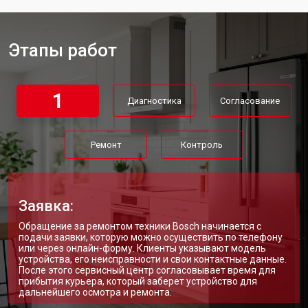
Замена мотор-компрессора
от 3650 ₽
Заказать
Замена нагревателя испарителя
от 2550 ₽
Заказать
Этапы работ
Замена нагревателя оттайки
от 2300 ₽
Заказать
Замена реле холодильника Bosch
от 2550 ₽
Заказать
1
Диагностика
Согласование
Устранение утечки хладагента
от 1900 ₽
Заказать
Ремонт
Контроль
Заявка:
Обращение за ремонтом техники Bosch начинается с
подачи заявки, которую можно осуществить по телефону
или через онлайн-форму. Клиенты указывают модель
устройства, его неисправности и свои контактные данные.
После этого сервисный центр согласовывает время для
прибытия курьера, который заберет устройство для
дальнейшего осмотра и ремонта.