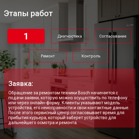
Замена нагревателя испарителя
от 2550 ₽
Заказать
Этапы работ
Замена нагревателя оттайки
от 2300 ₽
Заказать
Замена реле холодильника Bosch
от 2550 ₽
Заказать
1
Диагностика
Согласование
Устранение утечки хладагента
от 1900 ₽
Заказать
Ремонт
Контроль
Заявка:
Обращение за ремонтом техники Bosch начинается с
подачи заявки, которую можно осуществить по телефону
или через онлайн-форму. Клиенты указывают модель
устройства, его неисправности и свои контактные данные.
После этого сервисный центр согласовывает время для
прибытия курьера, который заберет устройство для
дальнейшего осмотра и ремонта.