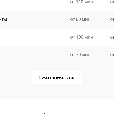
от 110 мин
о
иты
от 60 мин
о
от 100 мин
о
от 70 мин
о
ния
от 120 мин
о
Показать весь прайс
от 50 мин
о
от 100 мин
о