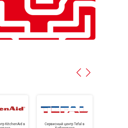
тр KitchenAid в
Сервисный центр Tefal в
Сервисный це
ровске
Хабаровске
Хаба