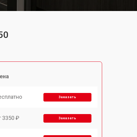
50
ена
есплатно
Заказать
т 3350 ₽
Заказать