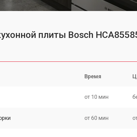
кухонной плиты Bosch HCA8558
Время
Ц
от 10 мин
б
орки
от 60 мин
о