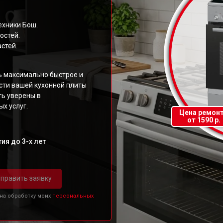
ехники Бош.
остей.
стей.
ь максимально быстрое и
ти вашей кухонной плиты
ть уверены в
х услуг.
Цена ремон
от 1590 р.
ия до 3-х лет
править заявку
 на обработку моих
персональных