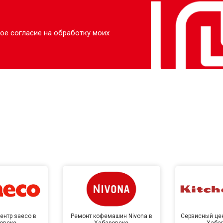
ое согласие на обработку моих
ентр saeco в
Ремонт кофемашин Nivona в
Сервисный цен
овске
Хабаровске
Хаба