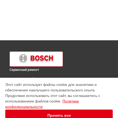
Сервисный ремонт
ВЫБЕРИ СВОЙ ГОРОД
Этот сайт использует файлы cookie для аналитики и
Ремонт кухонной плиты HGD745265 Bosch в
Краснодаре
обеспечения наилучшего пользовательского опыта.
Ремонт кухонной плиты HGD745265 Bosch в
Ростове-на-
Продолжая использовать этот сайт, вы соглашаетесь с
Дону
использованием файлов cookie.
Политика
Ремонт кухонной плиты HGD745265 Bosch в
Нижнем
конфиденциальности
Новгороде
Принять все
Ремонт кухонной плиты HGD745265 Bosch в
Новосибирске