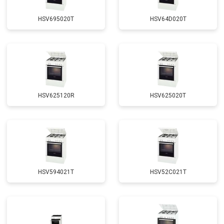
HSV695020T
HSV64D020T
HSV625120R
HSV625020T
HSV594021T
HSV52C021T