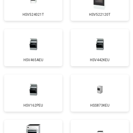
HSV524021T
HSV522120T
HSV465AEU
HSV442KEU
HSV162PEU
HSS873KEU