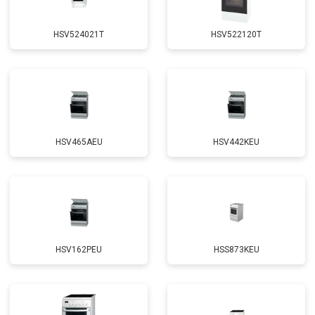
HSV524021T
HSV522120T
HSV465AEU
HSV442KEU
HSV162PEU
HSS873KEU