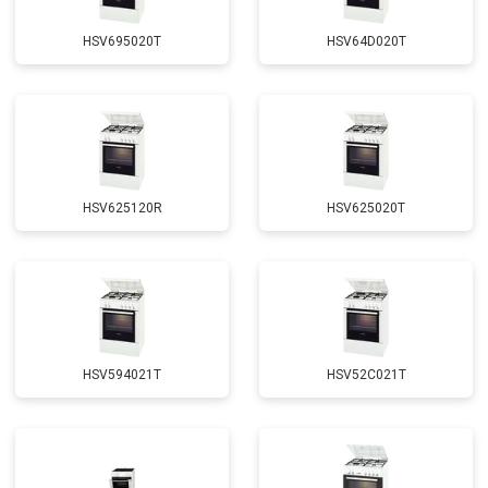
HSV695020T
HSV64D020T
HSV625120R
HSV625020T
HSV594021T
HSV52C021T