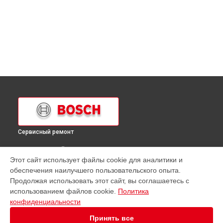
Сервисный ремонт
ВЫБЕРИ СВОЙ ГОРОД
Этот сайт использует файлы cookie для аналитики и
Ремонт кухонной плиты HGD74D350Q Bosch в
Краснодаре
обеспечения наилучшего пользовательского опыта.
Ремонт кухонной плиты HGD74D350Q Bosch в
Ростове-на-
Продолжая использовать этот сайт, вы соглашаетесь с
Дону
использованием файлов cookie.
Политика
Ремонт кухонной плиты HGD74D350Q Bosch в
Нижнем
конфиденциальности
Новгороде
Принять все
Ремонт кухонной плиты HGD74D350Q Bosch в