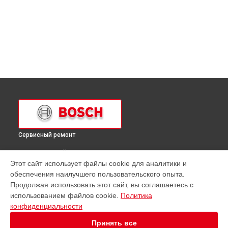
Сервисный ремонт
ВЫБЕРИ СВОЙ ГОРОД
Этот сайт использует файлы cookie для аналитики и
Ремонт кухонной плиты HGG233120R Bosch в
Краснодаре
обеспечения наилучшего пользовательского опыта.
Ремонт кухонной плиты HGG233120R Bosch в
Ростове-на-
Продолжая использовать этот сайт, вы соглашаетесь с
Дону
использованием файлов cookie.
Политика
Ремонт кухонной плиты HGG233120R Bosch в
Нижнем
конфиденциальности
Новгороде
Принять все
Ремонт кухонной плиты HGG233120R Bosch в