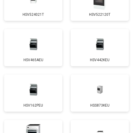
HSV524021T
HSV522120T
HSV465AEU
HSV442KEU
HSV162PEU
HSS873KEU