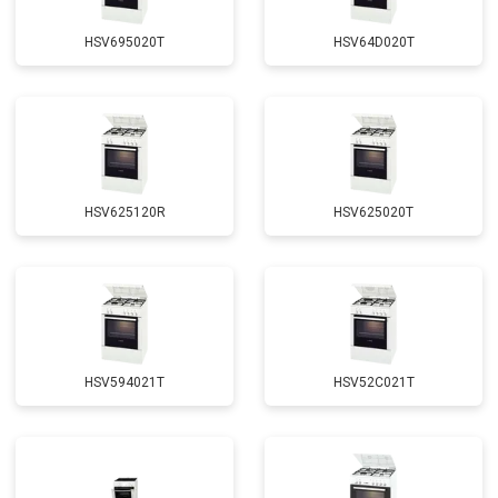
HSV695020T
HSV64D020T
HSV625120R
HSV625020T
HSV594021T
HSV52C021T