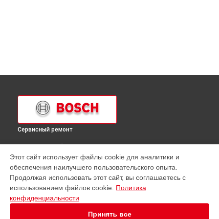
Сервисный ремонт
ВЫБЕРИ СВОЙ ГОРОД
Этот сайт использует файлы cookie для аналитики и
Ремонт кухонной плиты HGV423220R Bosch в
Краснодаре
обеспечения наилучшего пользовательского опыта.
Ремонт кухонной плиты HGV423220R Bosch в
Ростове-на-
Продолжая использовать этот сайт, вы соглашаетесь с
Дону
использованием файлов cookie.
Политика
Ремонт кухонной плиты HGV423220R Bosch в
Нижнем
конфиденциальности
Новгороде
Принять все
Ремонт кухонной плиты HGV423220R Bosch в