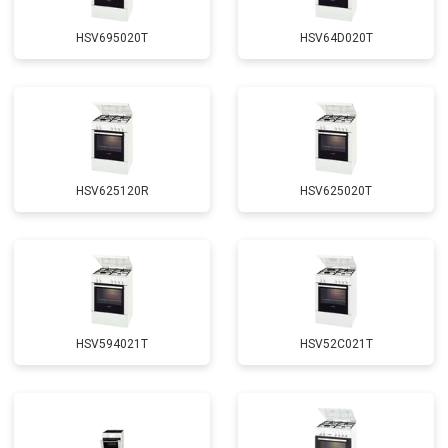
HSV695020T
HSV64D020T
HSV625120R
HSV625020T
HSV594021T
HSV52C021T