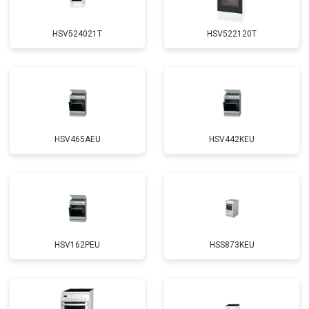
HSV524021T
HSV522120T
HSV465AEU
HSV442KEU
HSV162PEU
HSS873KEU