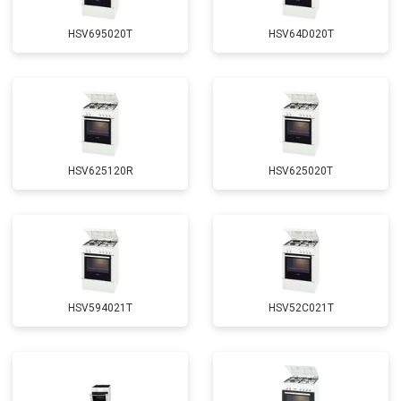
HSV695020T
HSV64D020T
HSV625120R
HSV625020T
HSV594021T
HSV52C021T