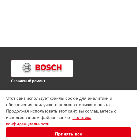
Сервисный ремонт
ВЫБЕРИ СВОЙ ГОРОД
Этот сайт использует файлы cookie для аналитики и
Ремонт кухонной плиты HGV523120T Bosch в
Краснодаре
обеспечения наилучшего пользовательского опыта.
Ремонт кухонной плиты HGV523120T Bosch в
Ростове-на-
Продолжая использовать этот сайт, вы соглашаетесь с
Дону
использованием файлов cookie.
Политика
Ремонт кухонной плиты HGV523120T Bosch в
Нижнем
конфиденциальности
Новгороде
Принять все
Ремонт кухонной плиты HGV523120T Bosch в