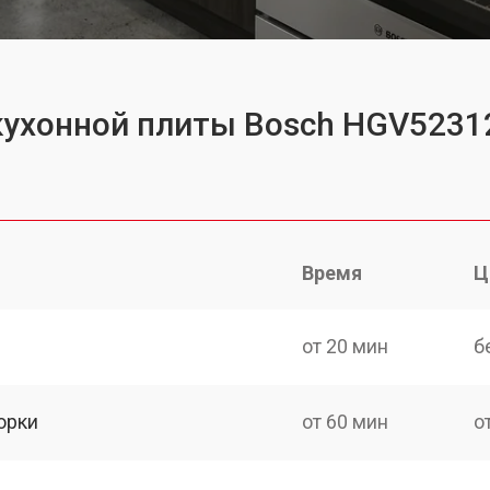
 кухонной плиты Bosch HGV523
Время
Ц
от 20 мин
б
орки
от 60 мин
о