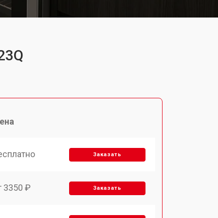
123Q
ена
есплатно
Заказать
т 3350 ₽
Заказать