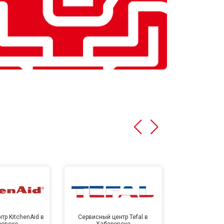
тр KitchenAid в
Сервисный центр Tefal в
Сервисный це
ровске
Хабаровске
Хаба