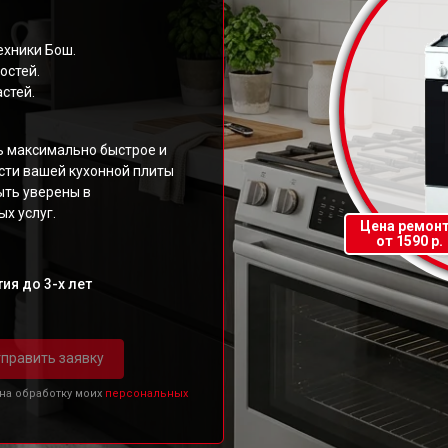
ехники Бош.
остей.
стей.
ь максимально быстрое и
ти вашей кухонной плиты
ыть уверены в
х услуг.
Цена ремон
от 1590 р.
ия до 3-х лет
править заявку
 на обработку моих
персональных