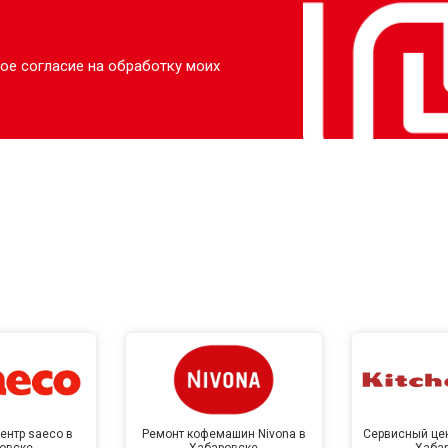
ое согласие на обработку моих
ентр saeco в
Ремонт кофемашин Nivona в
Сервисный цен
овске
Хабаровске
Хаба