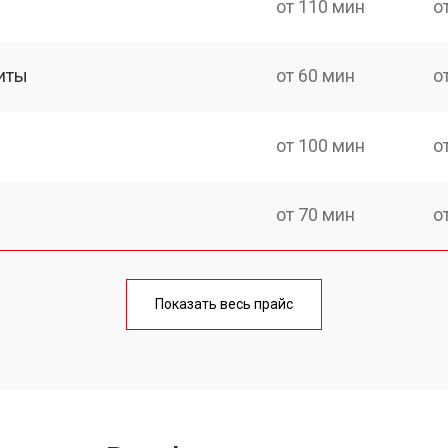
от 110 мин
о
иты
от 60 мин
о
от 100 мин
о
от 70 мин
о
ния
от 120 мин
о
Показать весь прайс
от 50 мин
о
от 100 мин
о