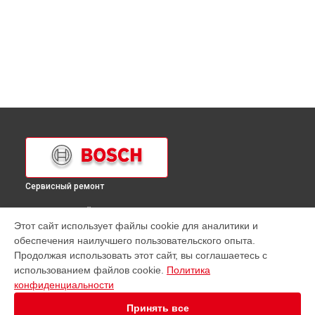
Сервисный ремонт
ВЫБЕРИ СВОЙ ГОРОД
Этот сайт использует файлы cookie для аналитики и
Ремонт кухонной плиты HGV645223 Bosch в
Краснодаре
обеспечения наилучшего пользовательского опыта.
Ремонт кухонной плиты HGV645223 Bosch в
Ростове-на-
Продолжая использовать этот сайт, вы соглашаетесь с
Дону
использованием файлов cookie.
Политика
Ремонт кухонной плиты HGV645223 Bosch в
Нижнем
конфиденциальности
Новгороде
Принять все
Ремонт кухонной плиты HGV645223 Bosch в
Новосибирске