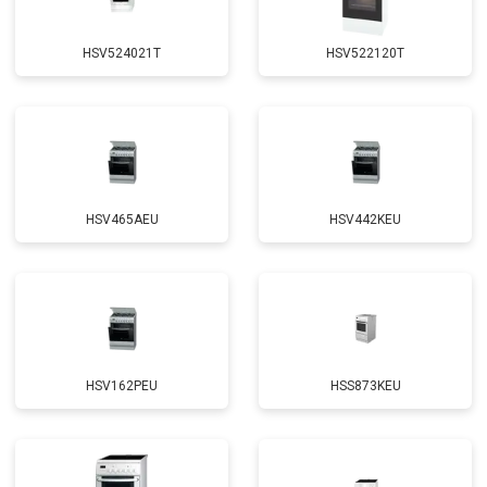
HSV524021T
HSV522120T
HSV465AEU
HSV442KEU
HSV162PEU
HSS873KEU