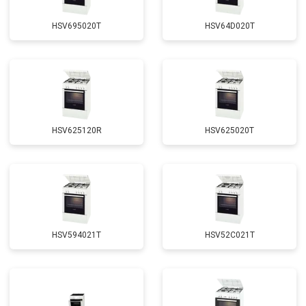
HSV695020T
HSV64D020T
HSV625120R
HSV625020T
HSV594021T
HSV52C021T