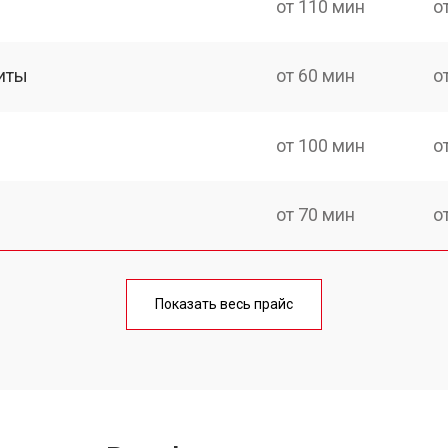
от 110 мин
о
иты
от 60 мин
о
от 100 мин
о
от 70 мин
о
ния
от 120 мин
о
Показать весь прайс
от 50 мин
о
от 100 мин
о