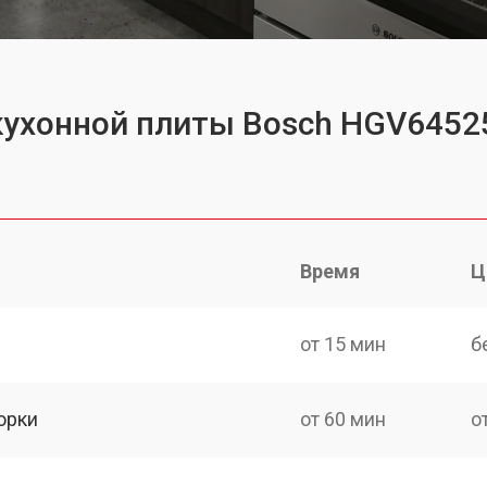
кухонной плиты Bosch HGV6452
Время
Ц
от 15 мин
б
орки
от 60 мин
о