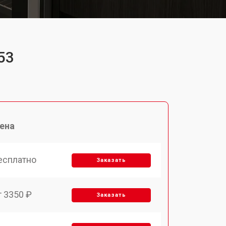
53
ена
есплатно
Заказать
т 3350 ₽
Заказать