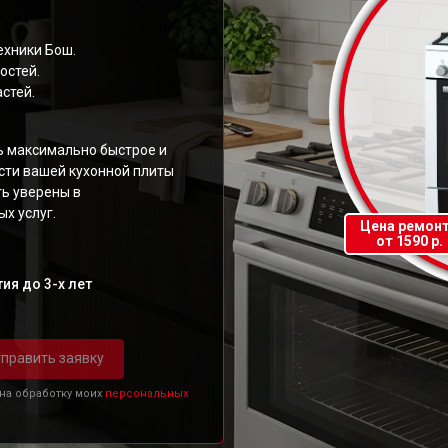
ехники Бош.
остей.
стей.
ь максимально быстрое и
ти вашей кухонной плиты
ть уверены в
х услуг.
Цена ремон
от 1590 р.
ия до 3-х лет
править заявку
 на обработку моих
персональных