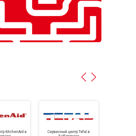
тр KitchenAid в
Сервисный центр Tefal в
Сервисный це
ровске
Хабаровске
Хаба