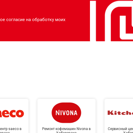
ое согласие на обработку моих
ентр saeco в
Ремонт кофемашин Nivona в
Сервисный цен
овске
Хабаровске
Хаба